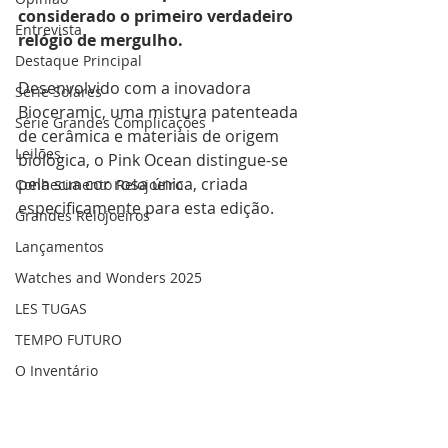
considerado o primeiro verdadeiro 
Entrevista
relógio de mergulho. 
Destaque Principal
Desenvolvido com a inovadora 
Série Solares
Bioceramic, uma mistura patenteada 
Série Grandes Complicações
de cerâmica e materiais de origem 
Leilões
biológica, o Pink Ocean distingue-se 
pela sua cor rosa única, criada 
Conhecimento Relojoeiro
especificamente para esta edição. 
Grandes Relojoeiros
Lançamentos
Watches and Wonders 2025
LES TUGAS
TEMPO FUTURO
O Inventário