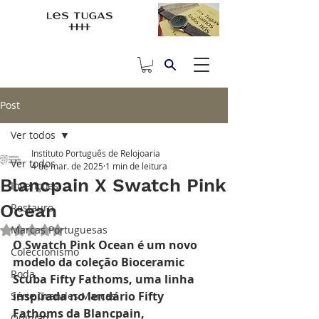
Post
Ver todos
Instituto Português de Relojoaria
Ver todos
4 de mar. de 2025
1 min de leitura
Blancpain X Swatch Pink
Invenções
Ocean
Restauro
Marcas Portuguesas
Avaliado com NaN de 5 estrelas.
O Swatch Pink Ocean é um novo 
Coleccionismo
modelo da coleção Bioceramic 
Roda
Scuba Fifty Fathoms, uma linha 
inspirada no lendário Fifty 
Série Grandes Marcas
Fathoms da Blancpain, 
Opinião