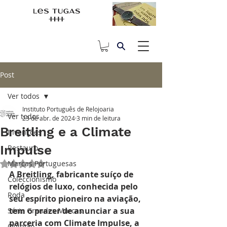
Post
Ver todos
Instituto Português de Relojoaria
Ver todos
23 de abr. de 2024
3 min de leitura
Breitling e a Climate
Invenções
Impulse
Restauro
Marcas Portuguesas
Avaliado com NaN de 5 estrelas.
A Breitling, fabricante suíço de 
Coleccionismo
relógios de luxo, conhecida pelo 
Roda
seu espírito pioneiro na aviação, 
tem o prazer de anunciar a sua 
Série Grandes Marcas
parceria com Climate Impulse, a 
Opinião