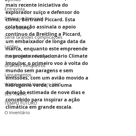
mais recente iniciativa do 
Entrevista
explorador suíço e defensor do 
Destaque Principal
clima, Bertrand Piccard. Esta 
colaboração assinala o apoio 
Série Solares
contínuo da Breitling a Piccard, 
Série Grandes Complicações
um embaixador de longa data da 
Leilões
marca, enquanto este empreende 
no projeto revolucionário Climate 
Conhecimento Relojoeiro
Impulse: o primeiro voo à volta do 
Grandes Relojoeiros
mundo sem paragens e sem 
Lançamentos
emissões, com um avião movido a 
Watches and Wonders 2025
hidrogénio verde, com uma 
duração estimada de nove dias e 
LES TUGAS
concebido para inspirar a ação 
TEMPO FUTURO
climática em grande escala
. 
O Inventário