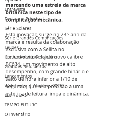
marcando uma estreia da marca 
Entrevista
britânica neste tipo de 
Destaque Principal
complicação mecânica. 
Série Solares
Esta inovação surge no 23.º ano da 
Série Grandes Complicações
marca e resulta da colaboração 
Leilões
exclusiva com a Sellita no 
desenvolvimento do novo calibre 
Conhecimento Relojoeiro
BC634, um movimento de alto 
Grandes Relojoeiros
desempenho, com grande binário e 
Lançamentos
salto de hora inferior a 1/10 de 
Watches and Wonders 2025
segundo, que alia precisão a uma 
estética de leitura limpa e dinâmica.
LES TUGAS
TEMPO FUTURO
O Inventário