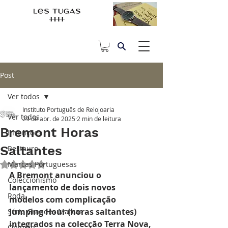
Post
Ver todos
Instituto Português de Relojoaria
Ver todos
29 de abr. de 2025
2 min de leitura
Bremont Horas
Invenções
Saltantes
Restauro
Marcas Portuguesas
Avaliado com NaN de 5 estrelas.
A Bremont anunciou o 
Coleccionismo
lançamento de dois novos 
Roda
modelos com complicação 
Jumping Hour (horas saltantes) 
Série Grandes Marcas
integrados na colecção Terra Nova, 
Opinião