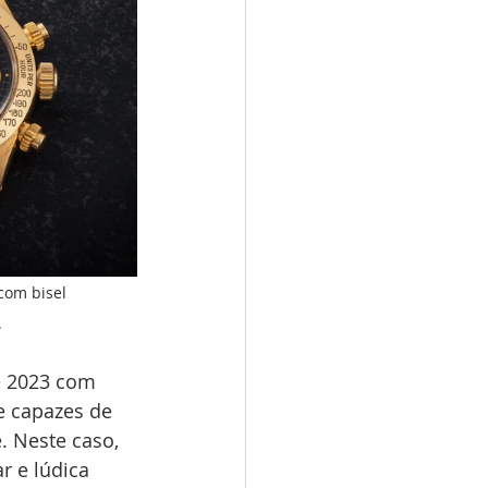
com bisel 
.
e 2023 com 
 capazes de 
. Neste caso, 
 e lúdica 