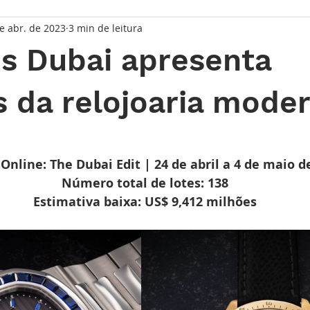
e abr. de 2023
3 min de leitura
taque Principal
Série Solares
Série Grandes Complicaç
es Dubai apresenta
randes Relojoeiros
Lançamentos
Watches and Wonder
 da relojoaria mode
de 5 estrelas.
io
s Online: The Dubai Edit | 24 de abril a 4 de maio d
  Número total de lotes: 138
  Estimativa baixa: US$ 9,412 milhões