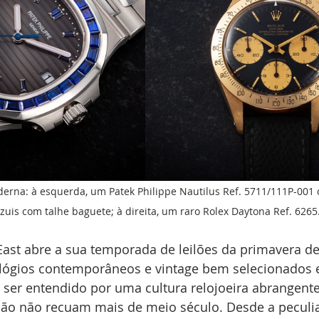
derna: à esquerda, um Patek Philippe Nautilus Ref. 5711/111P-001 
azuis com talhe baguete; à direita, um raro Rolex Daytona Ref. 6265
 East abre a sua temporada de leilões da primavera d
lógios contemporâneos e vintage bem selecionados e
 ser entendido por uma cultura relojoeira abrangente
ção não recuam mais de meio século. Desde a peculiar