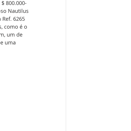
 $ 800.000-
oso Nautilus 
 Ref. 6265 
, como é o 
um, um de 
de uma 