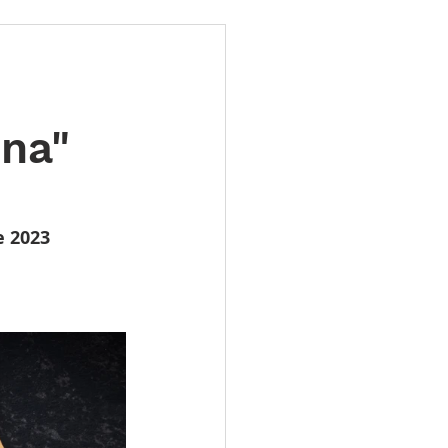
ões
Leilões
s 2025
LES TUGAS
rna"
e 2023