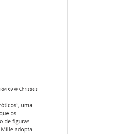
 RM 69 @ Christie's
róticos”, uma 
que os 
o de figuras 
Mille adopta 