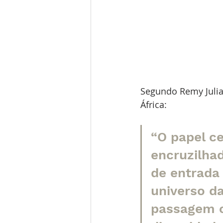
Segundo Remy Julia, 
África: 
“O papel c
encruzilhad
de entrada
universo da
passagem o