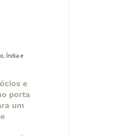
, Índia e 
ócios e 
mo porta 
ara um 
e 