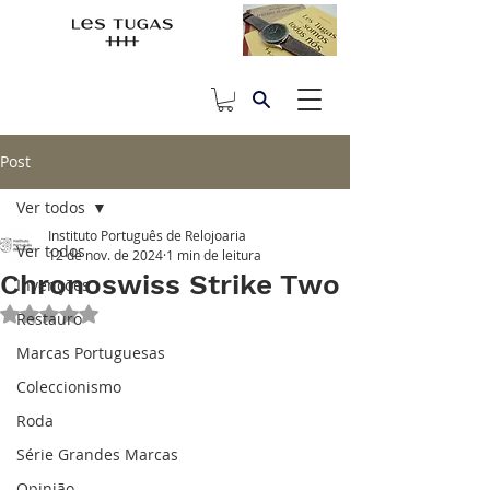
Post
Ver todos
Instituto Português de Relojoaria
Ver todos
12 de nov. de 2024
1 min de leitura
Chronoswiss Strike Two
Invenções
Avaliado com NaN de 5 estrelas.
Restauro
Marcas Portuguesas
Coleccionismo
Roda
Série Grandes Marcas
Opinião