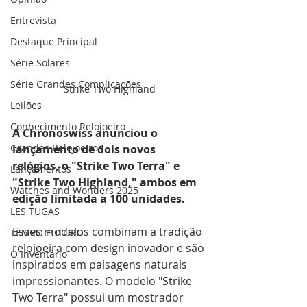
Entrevista
Destaque Principal
Série Solares
Série Grandes Complicações
Strike Two Highland
Leilões
Conhecimento Relojoeiro
A Chronoswiss anunciou o 
Grandes Relojoeiros
lançamento de dois novos 
relógios, o "Strike Two Terra" e 
Lançamentos
"Strike Two Highland," ambos em 
Watches and Wonders 2025
edição limitada a 100 unidades.
LES TUGAS
Esses modelos combinam a tradição 
TEMPO FUTURO
relojoeira com design inovador e são 
O Inventário
inspirados em paisagens naturais 
impressionantes. O modelo "Strike 
Two Terra" possui um mostrador 