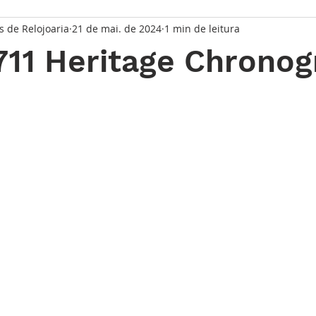
s de Relojoaria
21 de mai. de 2024
1 min de leitura
taque Principal
Série Solares
Série Grandes Complicaç
711 Heritage Chrono
randes Relojoeiros
Lançamentos
Watches and Wonder
de 5 estrelas.
io