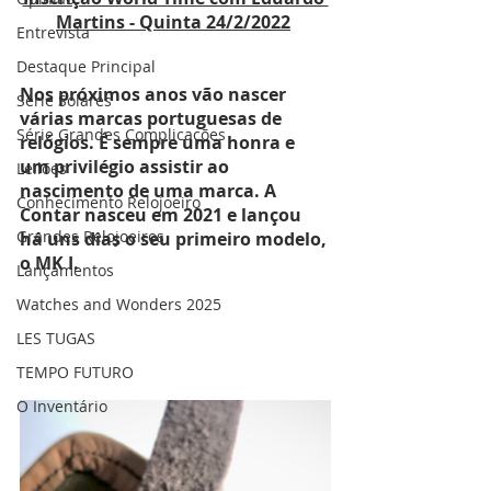
Martins - Quinta 24/2/2022
Entrevista
Destaque Principal
Nos próximos anos vão nascer 
Série Solares
várias marcas portuguesas de 
Série Grandes Complicações
relógios. É sempre uma honra e 
um privilégio assistir ao 
Leilões
nascimento de uma marca. A 
Conhecimento Relojoeiro
Contar nasceu em 2021 e lançou 
Grandes Relojoeiros
há uns dias o seu primeiro modelo, 
o MK I.
Lançamentos
Watches and Wonders 2025
LES TUGAS
TEMPO FUTURO
O Inventário