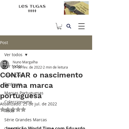
Post
Ver todos
Nuno Margalha
Ver todos
21 de fev. de 2022
2 min de leitura
CONTAR o nascimento
Invenções
de uma marca
Restauro
Marcas Portuguesas
portuguesa
Coleccionismo
Atualizado:
25 de jul. de 2022
Avaliado com NaN de 5 estrelas.
Roda
Série Grandes Marcas
Inscrição World Time com Eduardo 
Opinião