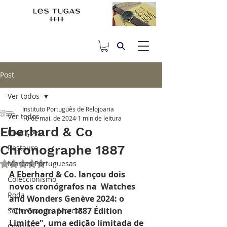
Post
Ver todos
Instituto Português de Relojoaria
Ver todos
10 de mai. de 2024
1 min de leitura
Eberhard & Co
Invenções
Chronographe 1887
Restauro
Marcas Portuguesas
Avaliado com NaN de 5 estrelas.
A Eberhard & Co. lançou dois 
Coleccionismo
novos cronógrafos na  Watches 
Roda
and Wonders Genève 2024: o 
"Chronographe 1887 Édition 
Série Grandes Marcas
Limitée", uma edição limitada de 
Opinião