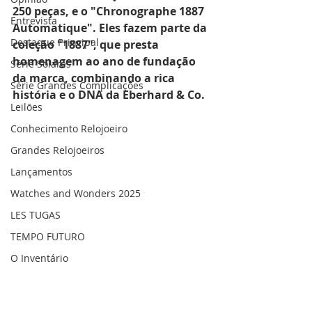
250 peças, e o "Chronographe 1887 
Entrevista
Automatique". Eles fazem parte da 
Destaque Principal
coleção "1887", que presta 
homenagem ao ano de fundação 
Série Solares
da marca, combinando a rica 
Série Grandes Complicações
história e o DNA da Eberhard & Co.
Leilões
Conhecimento Relojoeiro
Grandes Relojoeiros
Lançamentos
Watches and Wonders 2025
LES TUGAS
TEMPO FUTURO
O Inventário