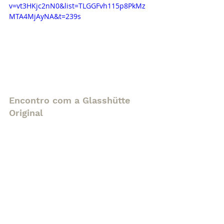
v=vt3HKjc2nN0&list=TLGGFvh115p8PkMz
MTA4MjAyNA&t=239s
Encontro com a Glasshütte 
Original