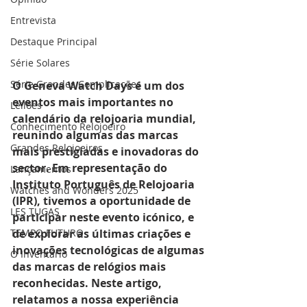
Entrevista
Destaque Principal
Série Solares
Série Grandes Complicações
O Geneva Watch Days é um dos 
eventos mais importantes no 
Leilões
calendário da relojoaria mundial, 
Conhecimento Relojoeiro
reunindo algumas das marcas 
Grandes Relojoeiros
mais prestigiadas e inovadoras do 
sector. Em representação do 
Lançamentos
Instituto Português de Relojoaria 
Watches and Wonders 2025
(IPR), tivemos a oportunidade de 
LES TUGAS
participar neste evento icónico, e 
de explorar as últimas criações e 
TEMPO FUTURO
inovações tecnológicas de algumas 
O Inventário
das marcas de relógios mais 
reconhecidas. Neste artigo, 
relatamos a nossa experiência 