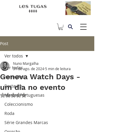
Post
Ver todos
Nuno Margalha
Ver todos
31 de ago. de 2024
5 min de leitura
Geneva Watch Days -
Invenções
um dia no evento
Restauro
Marcas Portuguesas
Avaliado com NaN de 5 estrelas.
Coleccionismo
Roda
Série Grandes Marcas
Opinião