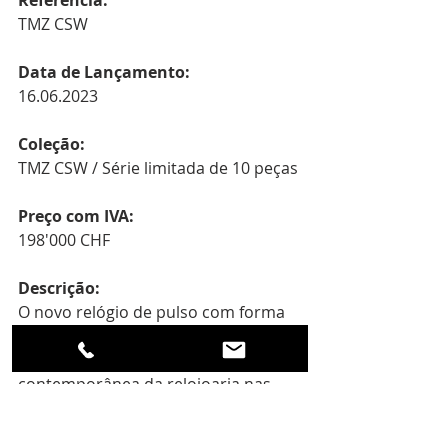
TMZ CSW
Data de Lançamento:
16.06.2023
Coleção:
TMZ CSW / Série limitada de 10 peças
Preço com IVA:
198'000 CHF
Descrição:
O novo relógio de pulso com forma 
de almofada é uma nova 
interpretação da arte 
contemporânea da relojoaria nas 
oficinas Voutilainen. A cor antracite 
do mostrador cria uma atmosfera 