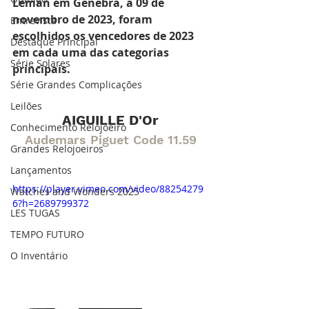
Leman em Genebra, a 09 de 
novembro de 2023, foram 
Entrevista
escolhidos os vencedores de 2023 
Destaque Principal
em cada uma das categorias 
Série Solares
principais. 
Série Grandes Complicações
Leilões
AIGUILLE D'Or
Conhecimento Relojoeiro
Audemars Piguet Code 11.59
Grandes Relojoeiros
Lançamentos
https://player.vimeo.com/video/88254279
Watches and Wonders 2025
6?h=2689799372
LES TUGAS
TEMPO FUTURO
O Inventário