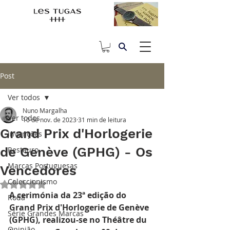
Post
Ver todos
Nuno Margalha
Ver todos
10 de nov. de 2023
31 min de leitura
Grand Prix d'Horlogerie
Invenções
de Genève (GPHG) - Os
Restauro
Marcas Portuguesas
Vencedores
Coleccionismo
Avaliado com NaN de 5 estrelas.
A cerimónia da 23ª edição do  
Roda
Grand Prix d'Horlogerie de Genève 
Série Grandes Marcas
(GPHG), realizou-se no Théâtre du 
Opinião