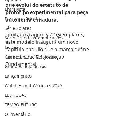
que evolui do estatuto de 
Entrevista
protótipo experimental para peça 
Destaque Principal
autónoma e madura. 
Série Solares
Limitado a apenas 22 exemplares, 
Série Grandes Complicações
este modelo inaugura um novo 
Leilões
capítulo naquilo que a marca define 
como a sua 10.ª Invenção 
Conhecimento Relojoeiro
Fundamental.
Grandes Relojoeiros
Lançamentos
Watches and Wonders 2025
LES TUGAS
TEMPO FUTURO
O Inventário