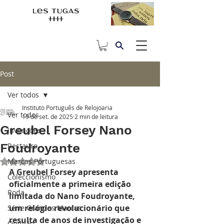
Post
Ver todos
Instituto Português de Relojoaria
Ver todos
19 de set. de 2025
2 min de leitura
Greubel Forsey Nano
Invenções
Foudroyante
Restauro
Marcas Portuguesas
Avaliado com NaN de 5 estrelas.
A Greubel Forsey apresenta 
Coleccionismo
oficialmente a primeira edição 
Roda
limitada do Nano Foudroyante, 
um relógio revolucionário que 
Série Grandes Marcas
resulta de anos de investigação e 
Opinião