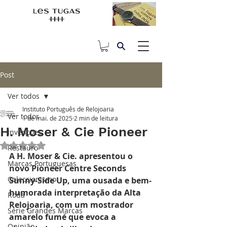
Post
Ver todos
Instituto Português de Relojoaria
Ver todos
1 de mai. de 2025
2 min de leitura
H. Moser & Cie Pioneer
Invenções
Avaliado com NaN de 5 estrelas.
Restauro
A H. Moser & Cie. apresentou o 
Marcas Portuguesas
novo Pioneer Centre Seconds 
Coleccionismo
Sunny-Side Up, uma ousada e bem-
humorada interpretação da Alta 
Roda
Relojoaria, com um mostrador 
Série Grandes Marcas
amarelo fumé que evoca a 
Opinião