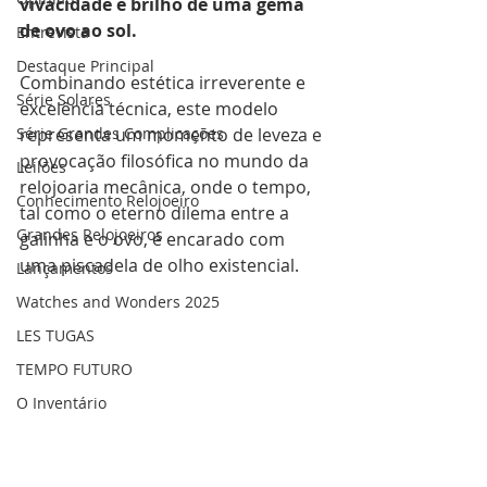
vivacidade e brilho de uma gema 
de ovo ao sol.
Entrevista
Destaque Principal
Combinando estética irreverente e 
Série Solares
excelência técnica, este modelo 
Série Grandes Complicações
representa um momento de leveza e 
provocação filosófica no mundo da 
Leilões
relojoaria mecânica, onde o tempo, 
Conhecimento Relojoeiro
tal como o eterno dilema entre a 
Grandes Relojoeiros
galinha e o ovo, é encarado com 
uma piscadela de olho existencial.
Lançamentos
Watches and Wonders 2025
LES TUGAS
TEMPO FUTURO
O Inventário