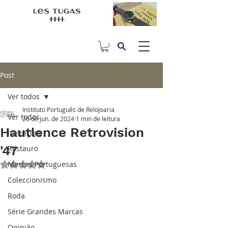
Post
Ver todos
Instituto Português de Relojoaria
Ver todos
26 de jun. de 2024
1 min de leitura
Hautlence Retrovision
Invenções
'47
Restauro
Marcas Portuguesas
Avaliado com NaN de 5 estrelas.
Coleccionismo
Roda
Série Grandes Marcas
Opinião