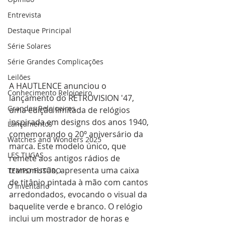
Entrevista
Destaque Principal
Série Solares
Série Grandes Complicações
Leilões
A HAUTLENCE anunciou o 
Conhecimento Relojoeiro
lançamento do RETROVISION '47, 
Grandes Relojoeiros
uma edição limitada de relógios 
inspirada em designs dos anos 1940, 
Lançamentos
comemorando o 20º aniversário da 
Watches and Wonders 2025
marca. Este modelo único, que 
LES TUGAS
remete aos antigos rádios de 
transmissão, apresenta uma caixa 
TEMPO FUTURO
de titânio pintada à mão com cantos 
O Inventário
arredondados, evocando o visual da 
baquelite verde e branco. O relógio 
inclui um mostrador de horas e 