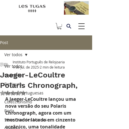
Post
Ver todos
Instituto Português de Relojoaria
Ver todos
4 de jul. de 2025
2 min de leitura
Jaeger-LeCoultre
Invenções
Polaris Chronograph,
Restauro
Marcas Portuguesas
Avaliado com NaN de 5 estrelas.
A Jaeger-LeCoultre lançou uma 
Coleccionismo
nova versão do seu Polaris 
Roda
Chronograph, agora com um 
mostrador lacado em cinzento 
Série Grandes Marcas
oceânico, uma tonalidade 
Opinião