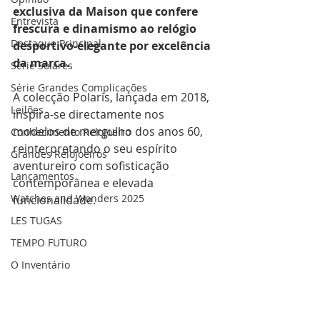
exclusiva da Maison que confere 
Entrevista
frescura e dinamismo ao relógio 
Destaque Principal
desportivo-elegante por excelência 
da marca. 
Série Solares
Série Grandes Complicações
A colecção Polaris, lançada em 2018, 
Leilões
inspira-se directamente nos 
modelos de mergulho dos anos 60, 
Conhecimento Relojoeiro
reinterpretando o seu espírito 
Grandes Relojoeiros
aventureiro com sofisticação 
Lançamentos
contemporânea e elevada 
Watches and Wonders 2025
funcionalidade.
LES TUGAS
TEMPO FUTURO
O Inventário