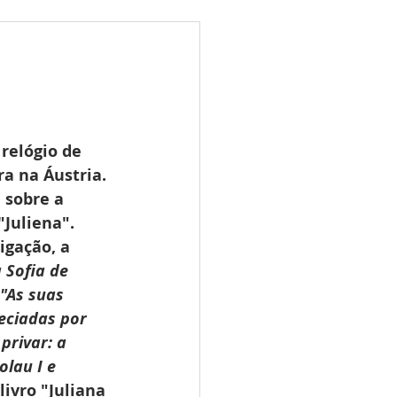
ões
Leilões
s 2025
LES TUGAS
relógio de 
a na Áustria. 
 sobre a 
Juliena". 
igação, a 
 Sofia de 
"As suas 
eciadas por 
rivar: a 
lau I e 
livro "Juliana 