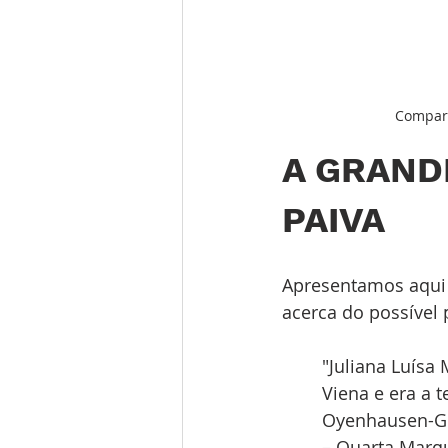
Compara
A GRAND
PAIVA
Apresentamos aqui 
acerca do possível 
"Juliana Luísa
Viena e era a t
Oyenhausen-Gr
– Quarta Marqu