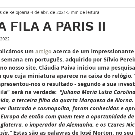
s de Relojoaria
4 de abr. de 2021
5 min de leitura
taque Principal
Série Solares
Série Grandes Complicaç
 FILA A PARIS II
randes Relojoeiros
Lançamentos
Watches and Wonder
 2022
de 5 estrelas.
blicámos um 
artigo
 acerca de um impressionante 
 semana em português, adquirido por Sílvio Pereir
io
no nosso site, Cláudia Paiva iniciou uma pesquisa
que cuja miniatura aparece na caixa do relógio, "
presentou-nos o resultado - segundo a sua invest
ila" será na verdade:  
"Juliana Maria Luísa Carolina
da, a terceira filha da quarta Marquesa de Alorna. 
er ilustrada e cosmopolita, foram conhecidas e apr
 Europa de então com quem teve a oportunidade de p
nglaterra, o imperador da Alemanha, e os Czares Nico
sia." 
Estas são as palavras de José Norton, no seu 