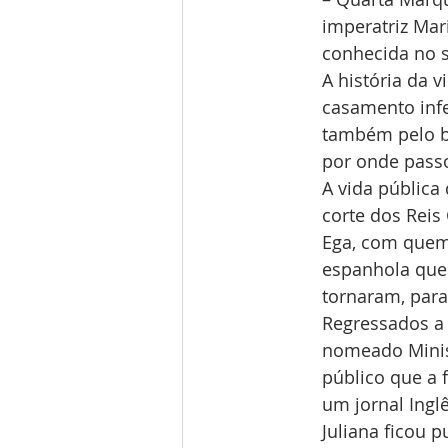
imperatriz Mar
conhecida no s
A história da 
casamento infel
também pelo br
por onde passo
A vida pública
corte dos Rei
Ega, com quem 
espanhola que 
tornaram, para 
Regressados a 
nomeado Minist
público que a 
um jornal Ingl
Juliana ficou 