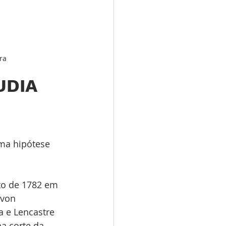
ra
DIA 
ma hipótese 
to de 1782 em 
 von 
 e Lencastre 
a corte da 