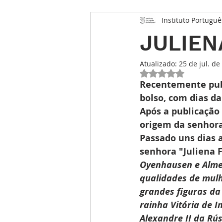
Instituto Portuguê
Opinião
Entrevista
Des
JULIENA
Conhecimento Relojoeiro
G
Atualizado:
25 de jul. de
Avaliado com NaN 
Recentemente pu
bolso, com dias da
TEMPO FUTURO
O Inventár
Após a publicação 
origem da senhora 
Passado uns dias a
senhora "Juliena F
Oyenhausen e Almei
qualidades de mulh
grandes figuras da
rainha Vitória de I
Alexandre II da Rús