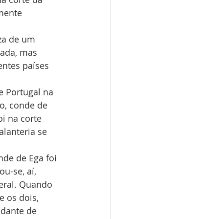
mente 
za de um 
çada, mas 
ntes países 
 Portugal na 
o, conde de 
i na corte 
lanteria se 
de de Ega foi 
u-se, aí, 
eral. Quando 
 os dois, 
dante de 