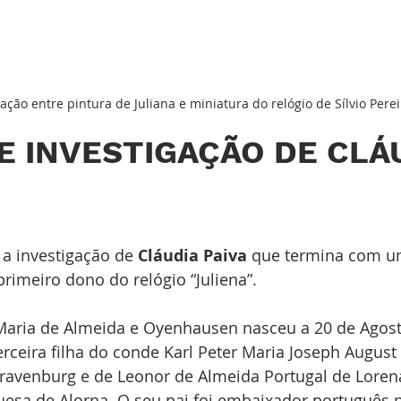
ção entre pintura de Juliana e miniatura do relógio de Sílvio Perei
E INVESTIGAÇÃO DE CLÁU
a investigação de 
Cláudia Paiva
 que termina com u
primeiro dono do relógio “Juliena”.
 Maria de Almeida e Oyenhausen nasceu a 20 de Agos
erceira filha do conde Karl Peter Maria Joseph August
avenburg e de Leonor de Almeida Portugal de Lorena
esa de Alorna. O seu pai foi embaixador português n