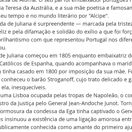
ia Teresa da Austrália, e a sua mãe poetisa e famosa
eu tempo e no mundo literário por "Alcipe".
vida de Juliana é surpreendente — marcada pela triste
iz e pela difamação e solidão do exílio a que foi for
ilhantismo com que representou Portugal nos difere
u. 
 de Juliana começou em 1805 enquanto embaixatriz de
s Católicos de Espanha, quando acompanhava o marid
tinha casado em 1800 por imposição da sua mãe. Fo
conheceu o barão Stroganoff, cujo trato delicado e ga
ela, inesquecíveis.
uma Lisboa ocupada pelas tropas de Napoleão, o con
ro da Justiça pelo General Jean-Andoche Junot. Torno
formosura da condessa da Ega tinha captivado o Gen
ês insinuou a existência de uma ligação amorosa entre
publicamente conhecida como amante do primeiro aju