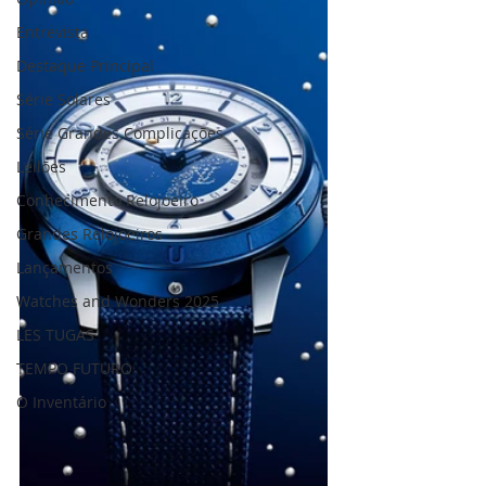
Entrevista
Destaque Principal
Série Solares
Série Grandes Complicações
Leilões
Conhecimento Relojoeiro
Grandes Relojoeiros
Lançamentos
Watches and Wonders 2025
LES TUGAS
TEMPO FUTURO
O Inventário