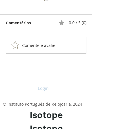
0.0 / 5 (0)
Comentários
ArtyA
Comente e avalie
Konstantin Chaykin
Thinking Mystery
Login
© Instituto Português de Relojoaria, 2024
Isotope
Isotope