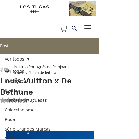
Post
Ver todos
Instituto Português de Relojoaria
Ver todos
6 de fev.
1 min de leitura
Louis Vuitton x De
Invenções
Bethune
Restauro
Marcas Portuguesas
Avaliado com NaN de 5 estrelas.
Coleccionismo
Roda
Série Grandes Marcas
Opinião