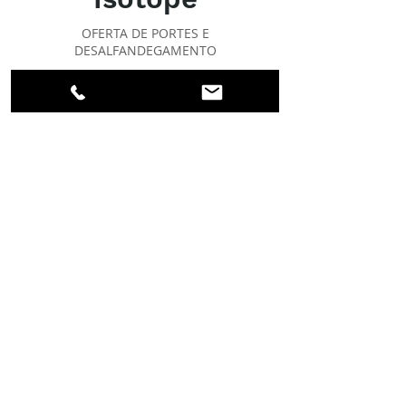
OFERTA DE PORTES E
DESALFANDEGAMENTO
OFERTA DE PORTES E
DESALFANDEGAMENTO
Exímio
SOBRE O IPR
Facebook
Linkedin
Instagram
Membros
Conta