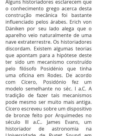
Alguns historiadores esclarecem que 
o conhecimento grego acerca desta 
construção mecânica foi bastante 
influenciado pelos árabes. Erich von 
Däniken por seu lado alega que o 
aparelho veio naturalmente de uma 
nave extraterrestre. Os historiadores 
discordam. Existem algumas teorias 
que apontam para a hipótese deste 
ter sido um mecanismo construído 
pelo filósofo Posidénio que tinha 
uma oficina em Rodes. De acordo 
com Cícero, Posidónio fez um 
modelo semelhante no séc. I a.C. A 
tradição de fazer tais mecanismos 
pode mesmo ser muito mais antiga. 
Cícero escreveu sobre um dispositivo 
de bronze feito por Arquimedes no 
século III a.C.. James Evans, um 
historiador de astronomia na 
Universidade de Puget Sound em 