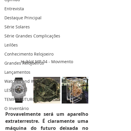
Entrevista
Destaque Principal
Série Solares
Série Grandes Complicações
Leilões
Conhecimento Relojoeiro
Hublot MP-04 - Movimento
Grandes Relojoeiros
Lançamentos
Watches and Wonders 2025
LES TUGAS
TEMPO FUTURO
O Inventário
Provavelmente será um aparelho 
extraterrestre. É claramente uma 
máquina do futuro deixada no 