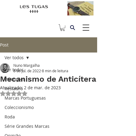
Post
Ver todos
Nuno Margalha
Ver todos
8 de jul. de 2022
8 min de leitura
Mecanismo de Anticítera
Invenções
Atualizado:
2 de mar. de 2023
Restauro
Avaliado com NaN de 5 estrelas.
Marcas Portuguesas
Coleccionismo
Roda
Série Grandes Marcas
Opinião