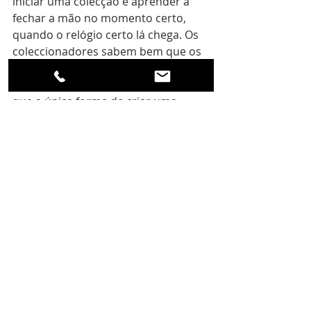
iniciar uma colecção é aprender a 
fechar a mão no momento certo, 
quando o relógio certo lá chega. Os 
coleccionadores sabem bem que os 
relógios fluem, movem-se entre 
coleccionadores, e sabem também, 
que a única forma de criar uma 
colecção é detê-los é travar o seu 
movimento. Qualquer coleccionador 
sabe que os relógios têm uma 
tendência natural para circularem 
entre proprietários, e que uma 
colecção só ocorre quando 
conseguimos reter um conjunto de 
relógios. Uma colecção é a 
interrupção temporária do 
movimento natural dos relógios 
entre donos. O seu fim é sempre 
inelutável, contudo, também 