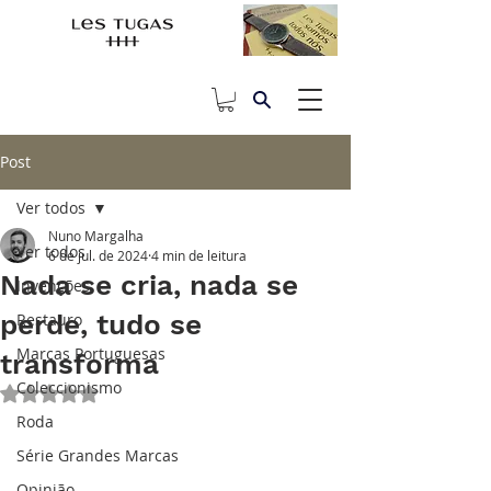
Post
Ver todos
Nuno Margalha
Ver todos
6 de jul. de 2024
4 min de leitura
Nada se cria, nada se
Invenções
perde, tudo se
Restauro
Marcas Portuguesas
transforma
Coleccionismo
Avaliado com NaN de 5 estrelas.
Roda
Série Grandes Marcas
Opinião