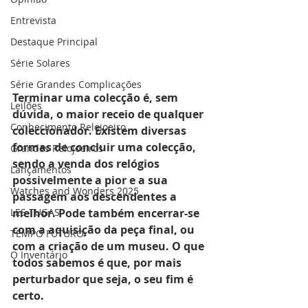
Entrevista
Destaque Principal
Série Solares
Série Grandes Complicações
Terminar uma colecção é, sem 
Leilões
dúvida, o maior receio de qualquer 
Conhecimento Relojoeiro
coleccionador. Existem diversas 
formas de concluir uma colecção, 
Grandes Relojoeiros
sendo a venda dos relógios 
Lançamentos
possivelmente a pior e a sua 
Watches and Wonders 2025
passagem aos descendentes a 
LES TUGAS
melhor. Pode também encerrar-se 
com a aquisição da peça final, ou 
TEMPO FUTURO
com a criação de um museu. O que 
O Inventário
todos sabemos é que, por mais 
perturbador que seja, o seu fim é 
certo. 