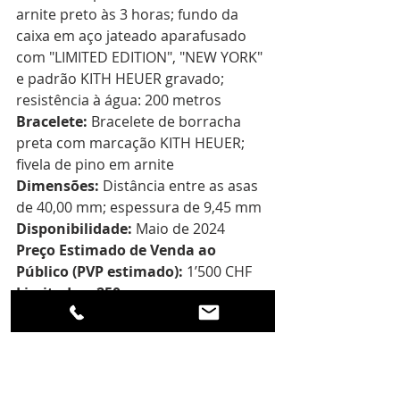
arnite preto às 3 horas; fundo da 
caixa em aço jateado aparafusado 
com "LIMITED EDITION", "NEW YORK" 
e padrão KITH HEUER gravado; 
resistência à água: 200 metros  
Bracelete:
 Bracelete de borracha 
preta com marcação KITH HEUER; 
fivela de pino em arnite  
Dimensões:
 Distância entre as asas 
de 40,00 mm; espessura de 9,45 mm  
Disponibilidade:
 Maio de 2024  
Preço Estimado de Venda ao 
Público (PVP estimado):
 1’500 CHF  
Limitado a 250 peças
---