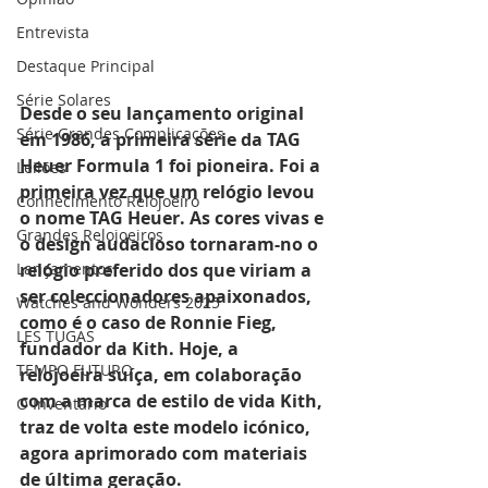
Entrevista
Destaque Principal
Série Solares
Desde o seu lançamento original 
Série Grandes Complicações
em 1986, a primeira série da TAG 
Heuer Formula 1 foi pioneira. Foi a 
Leilões
primeira vez que um relógio levou 
Conhecimento Relojoeiro
o nome TAG Heuer. As cores vivas e 
Grandes Relojoeiros
o design audacioso tornaram-no o 
relógio preferido dos que viriam a 
Lançamentos
ser coleccionadores apaixonados, 
Watches and Wonders 2025
como é o caso de Ronnie Fieg, 
LES TUGAS
fundador da Kith. Hoje, a 
TEMPO FUTURO
relojoeira suíça, em colaboração 
com a marca de estilo de vida Kith, 
O Inventário
traz de volta este modelo icónico, 
agora aprimorado com materiais 
de última geração.