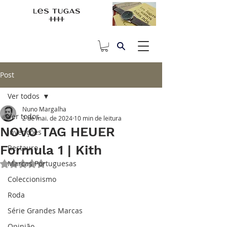
Post
Ver todos
Nuno Margalha
Ver todos
2 de mai. de 2024
10 min de leitura
NOVO TAG HEUER
Invenções
Formula 1 | Kith
Restauro
Marcas Portuguesas
Avaliado com NaN de 5 estrelas.
Coleccionismo
Roda
Série Grandes Marcas
Opinião