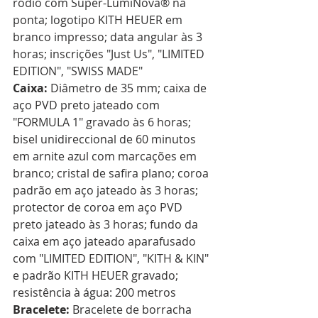
ródio com Super-LumiNova® na 
ponta; logotipo KITH HEUER em 
branco impresso; data angular às 3 
horas; inscrições "Just Us", "LIMITED 
EDITION", "SWISS MADE"  
Caixa:
 Diâmetro de 35 mm; caixa de 
aço PVD preto jateado com 
"FORMULA 1" gravado às 6 horas; 
bisel unidireccional de 60 minutos 
em arnite azul com marcações em 
branco; cristal de safira plano; coroa 
padrão em aço jateado às 3 horas; 
protector de coroa em aço PVD 
preto jateado às 3 horas; fundo da 
caixa em aço jateado aparafusado 
com "LIMITED EDITION", "KITH & KIN" 
e padrão KITH HEUER gravado; 
resistência à água: 200 metros  
Bracelete:
 Bracelete de borracha 