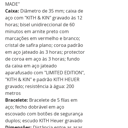
MADE"  
Caixa:
 Diâmetro de 35 mm; caixa de 
aço com "KITH & KIN" gravado às 12 
horas; bisel unidireccional de 60 
minutos em arnite preto com 
marcações em vermelho e branco; 
cristal de safira plano; coroa padrão 
em aço jateado às 3 horas; protector 
de coroa em aço às 3 horas; fundo 
da caixa em aço jateado 
aparafusado com "LIMITED EDITION", 
"KITH & KIN" e padrão KITH HEUER 
gravado; resistência à água: 200 
metros  
Bracelete:
 Bracelete de 5 filas em 
aço; fecho dobrável em aço 
escovado com botões de segurança 
duplos; escudo KITH Heuer gravado  
Dimensões:
 Distância entre as asas 