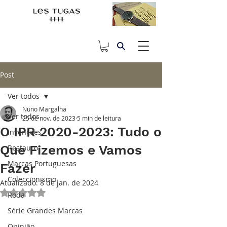
Post
Ver todos
Nuno Margalha
Ver todos
25 de nov. de 2023
5 min de leitura
O IPR 2020-2023: Tudo o
Invenções
Que Fizemos e Vamos
Restauro
Marcas Portuguesas
Fazer
Coleccionismo
Atualizado:
8 de jan. de 2024
Avaliado com NaN de 5 estrelas.
Roda
Série Grandes Marcas
Opinião