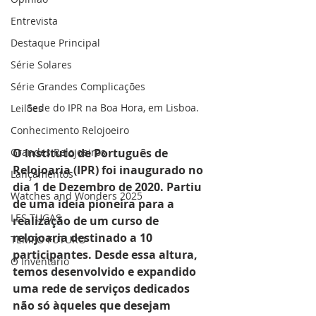
Entrevista
Destaque Principal
Série Solares
Série Grandes Complicações
Sede do IPR na Boa Hora, em Lisboa.
Leilões
Conhecimento Relojoeiro
O Instituto de Português de 
Grandes Relojoeiros
Relojoaria (IPR) foi inaugurado no 
Lançamentos
dia 1 de Dezembro de 2020. Partiu 
Watches and Wonders 2025
de uma ideia pioneira para a 
LES TUGAS
realização de um curso de 
relojoaria destinado a 10 
TEMPO FUTURO
participantes. Desde essa altura, 
O Inventário
temos desenvolvido e expandido 
uma rede de serviços dedicados 
não só àqueles que desejam 