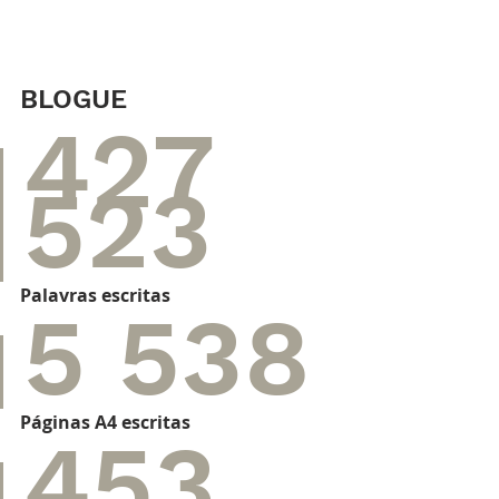
BLOGUE
427 
523
Palavras escritas
5 538
Páginas A4 escritas
453