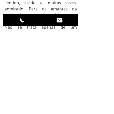
sentido, vivido e, muitas vezes, 
admirado. Para os amantes da 
relojoaria, isso amplia a ideia do que 
significa possuir e usar um relógio. 
Não se trata apenas de um 
dispositivo para gerir o dia-a-dia, mas 
de um símbolo da tentativa humana 
de capturar a essência de algo tão 
fugaz e, ao mesmo tempo, tão 
eterno.
Assim, cada tic-tac de um relógio não 
é apenas uma fração de segundo que 
passa; é uma celebração da relação 
entre o homem e o universo, um eco 
das reflexões de Hawking sobre a 
natureza do tempo e a nossa busca 
interminável por compreendê-lo.
Invenções