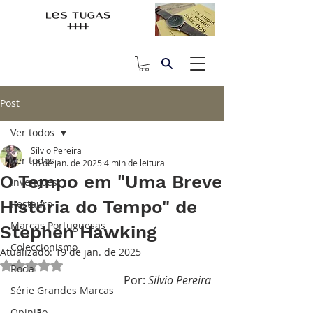
Post
Ver todos
Sílvio Pereira
Ver todos
18 de jan. de 2025
4 min de leitura
O Tempo em "Uma Breve
Invenções
História do Tempo" de
Restauro
Marcas Portuguesas
Stephen Hawking
Coleccionismo
Atualizado:
19 de jan. de 2025
Avaliado com NaN de 5 estrelas.
Roda
Por:
 Silvio Pereira
Série Grandes Marcas
Opinião