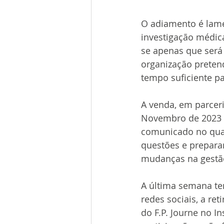
O adiamento é lamen
investigação médica
se apenas que será
organização preten
tempo suficiente p
A venda, em parceri
Novembro de 2023 e
comunicado no qual
questões e preparar
mudanças na gestão
A última semana te
redes sociais, a re
do F.P. Journe no 