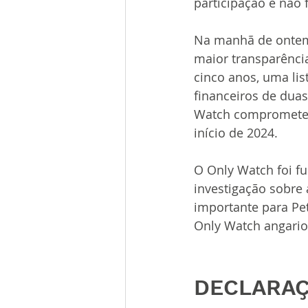
participação e não
Na manhã de ontem
maior transparência
cinco anos, uma lis
financeiros de dua
Watch compromete-s
início de 2024.
O Only Watch foi f
investigação sobre 
importante para Pet
Only Watch angario
DECLARA