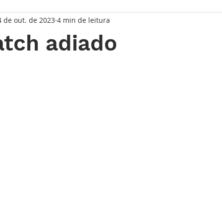
4 de out. de 2023
4 min de leitura
taque Principal
Série Solares
Série Grandes Complicaç
tch adiado
randes Relojoeiros
Lançamentos
Watches and Wonder
de 5 estrelas.
io