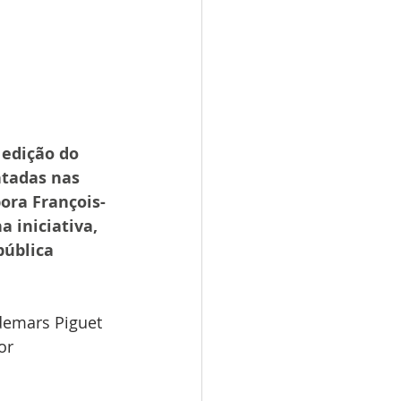
edição do 
ntadas nas 
ora François-
 iniciativa, 
ública 
demars Piguet 
or 