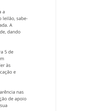
 a 
 leilão, sabe-
ada. A 
de, dando 
a 5 de 
um 
er às 
icação e 
arência nas 
ação de apoio 
sua 