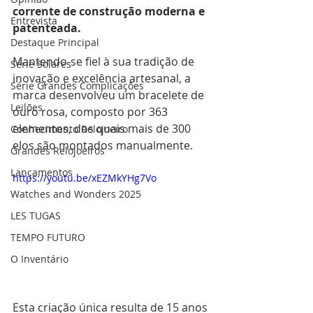
corrente de construção moderna e 
Entrevista
patenteada.
Destaque Principal
Mantendo-se fiel à sua tradição de 
Série Solares
inovação e excelência artesanal, a 
Série Grandes Complicações
marca desenvolveu um bracelete de 
Leilões
ouro rosa, composto por 363 
elementos, dos quais mais de 300 
Conhecimento Relojoeiro
elos são montados manualmente.
Grandes Relojoeiros
Lançamentos
https://youtu.be/xEZMkYHg7Vo
Watches and Wonders 2025
LES TUGAS
TEMPO FUTURO
O Inventário
Esta criação única resulta de 15 anos 