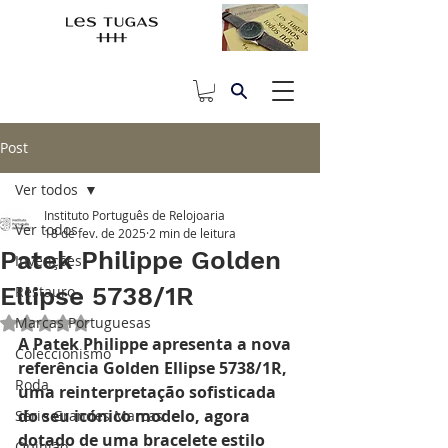
Post
Ver todos
Instituto Português de Relojoaria
Ver todos
18 de fev. de 2025
2 min de leitura
Patek Philippe Golden
Invenções
Ellipse 5738/1R
Restauro
Marcas Portuguesas
Avaliado com NaN de 5 estrelas.
A Patek Philippe apresenta a nova 
Coleccionismo
referência Golden Ellipse 5738/1R, 
Roda
uma reinterpretação sofisticada 
do seu icónico modelo, agora 
Série Grandes Marcas
dotado de uma bracelete estilo 
Opinião