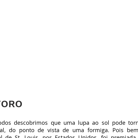
FORO
todos descobrimos que uma lupa ao sol pode torn
tal, do ponto de vista de uma formiga. Pois be
al de St. Louis, nos Estados Unidos, foi premiada