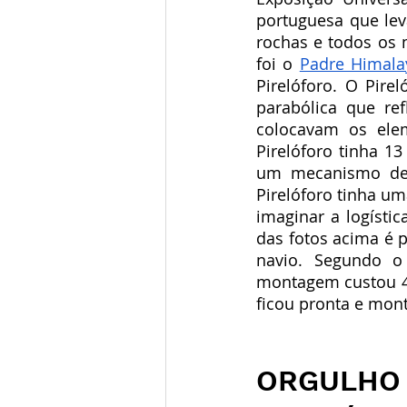
portuguesa que lev
rochas e todos os m
foi o 
Padre Himala
Pirelóforo. O Pire
parabólica que re
colocavam os elem
Pirelóforo tinha 1
um mecanismo de r
Pirelóforo tinha u
imaginar a logísti
das fotos acima é 
navio. Segundo o 
montagem custou 4
ficou pronta e mon
ORGULHO 