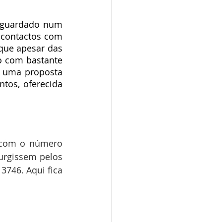
 guardado num 
contactos com 
que apesar das 
 com bastante 
u uma proposta 
os, oferecida 
rgissem pelos 
746. Aqui fica 