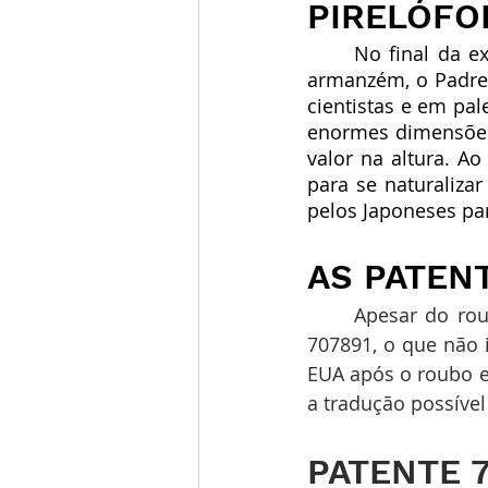
PIRELÓFO
No final da e
armanzém, o Padre 
cientistas e em pal
enormes dimensões,
valor na altura. A
para se naturaliza
pelos Japoneses pa
AS PATEN
	Apesar do roubo do Pirelóforo, a patente foi registada nos EUA, com o número 
707891, o que não 
EUA após o roubo em
a tradução possível
PATENTE 7