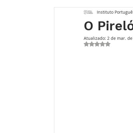
Instituto Portuguê
Opinião
Entrevista
Des
O Pirel
Conhecimento Relojoeiro
G
Atualizado:
2 de mar. de
Avaliado com NaN 
TEMPO FUTURO
O Inventár