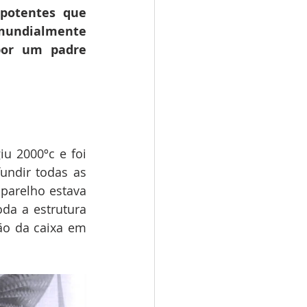
potentes que 
 mundialmente 
por um padre 
u 2000ºc e foi 
undir todas as 
arelho estava 
a a estrutura 
o da caixa em 