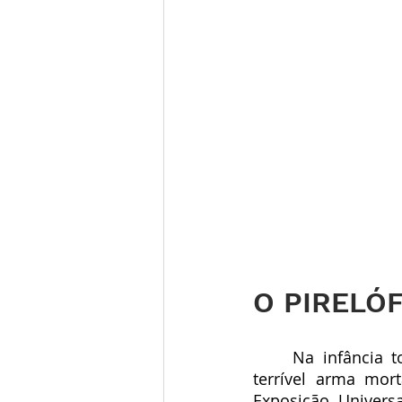
O PIRELÓ
Na infância 
terrível arma mor
Exposição Univers