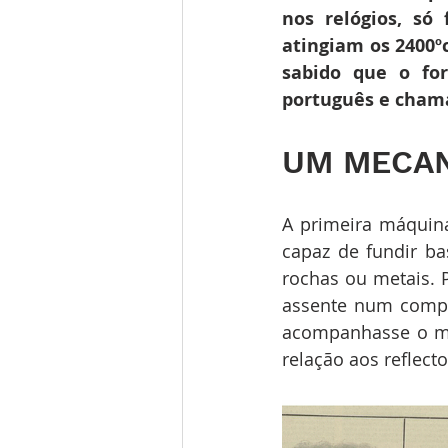
nos relógios, só 
atingiam os 2400º
sabido que o for
português e chama
UM MECAN
A primeira máquina
capaz de fundir bas
rochas ou metais. 
assente num compli
acompanhasse o mo
relação aos reflecto