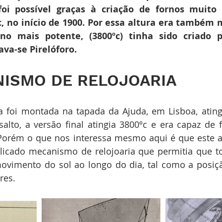
foi possível graças à criação de fornos muito 
c, no início de 1900. Por essa altura era também
no mais potente, (3800ºc) tinha sido criado 
va-se Pirelóforo.
ISMO DE RELOJOARIA 
 foi montada na tapada da Ajuda, em Lisboa, atingi
alto, a versão final atingia 3800ºc e era capaz de f
Porém o que nos interessa mesmo aqui é que este ap
cado mecanismo de relojoaria que permitia que tod
vimento do sol ao longo do dia, tal como a posiçã
res.