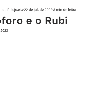
s de Relojoaria
22 de jul. de 2022
8 min de leitura
taque Principal
Série Solares
Série Grandes Complicaç
óforo e o Rubi
randes Relojoeiros
Lançamentos
Watches and Wonder
 2023
de 5 estrelas.
io