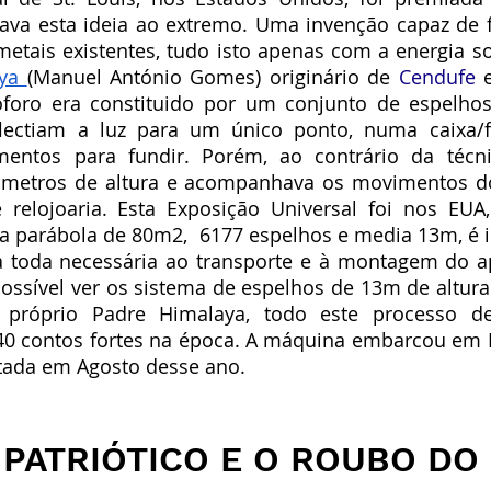
ava esta ideia ao extremo. Uma invenção capaz de f
etais existentes, tudo isto apenas com a energia sol
ya 
(Manuel António Gomes) originário de 
Cendufe
 
lóforo era constituido por um conjunto de espelho
flectiam a luz para um único ponto, numa caixa/f
entos para fundir. Porém, ao contrário da técni
3 metros de altura e acompanhava os movimentos do
elojoaria. Esta Exposição Universal foi nos EUA
ma parábola de 80m2,  6177 espelhos e media 13m, é 
ca toda necessária ao transporte e à montagem do a
possível ver os sistema de espelhos de 13m de altu
próprio Padre Himalaya, todo este processo de 
0 contos fortes na época. A máquina embarcou em M
tada em Agosto desse ano. 
PATRIÓTICO E O ROUBO DO 