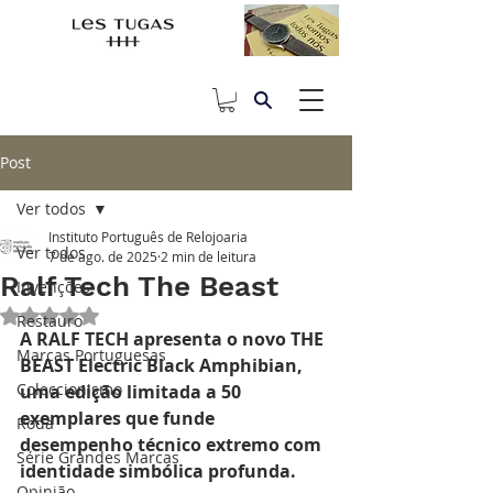
Post
Ver todos
Instituto Português de Relojoaria
Ver todos
7 de ago. de 2025
2 min de leitura
Ralf Tech The Beast
Invenções
Avaliado com NaN de 5 estrelas.
Restauro
A RALF TECH apresenta o novo THE 
Marcas Portuguesas
BEAST Electric Black Amphibian, 
Coleccionismo
uma edição limitada a 50 
exemplares que funde 
Roda
desempenho técnico extremo com 
Série Grandes Marcas
identidade simbólica profunda. 
Opinião