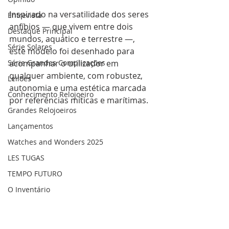
Inspirado na versatilidade dos seres 
Entrevista
anfíbios — que vivem entre dois 
Destaque Principal
mundos, aquático e terrestre —, 
Série Solares
este modelo foi desenhado para 
Série Grandes Complicações
acompanhar o utilizador em 
qualquer ambiente, com robustez, 
Leilões
autonomia e uma estética marcada 
Conhecimento Relojoeiro
por referências míticas e marítimas.
Grandes Relojoeiros
Lançamentos
Watches and Wonders 2025
LES TUGAS
TEMPO FUTURO
O Inventário