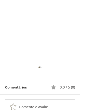
0.0 / 5 (0)
Comentários
Comente e avalie
Raymond Weil
Raymond Weil