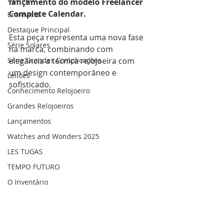
lançamento do modelo Freelancer 
Complete Calendar. 
Entrevista
Destaque Principal
Esta peça representa uma nova fase 
Série Solares
na marca, combinando com 
Série Grandes Complicações
elegância a técnica relojoeira com 
um design contemporâneo e 
Leilões
sofisticado.
Conhecimento Relojoeiro
Grandes Relojoeiros
Lançamentos
Watches and Wonders 2025
LES TUGAS
TEMPO FUTURO
O Inventário