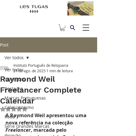
Post
Ver todos
Instituto Português de Relojoaria
Ver todos
21 de ago. de 2025
1 min de leitura
Raymond Weil
Invenções
Freelancer Complete
Restauro
Marcas Portuguesas
Calendar
Coleccionismo
Avaliado com NaN de 5 estrelas.
A Raymond Weil apresentou uma 
Roda
nova referência na colecção 
Série Grandes Marcas
Freelancer
, marcada pelo 
Opinião