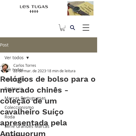
Post
Ver todos
Carlos Torres
Ver todos
22 de mar. de 2023
18 min de leitura
Relógios de bolso para o
Invenções
mercado chinês -
Restauro
Marcas Portuguesas
coleção de um
Coleccionismo
cavalheiro Suíço
Roda
apresentada pela
Série Grandes Marcas
Antiquorum
Opinião