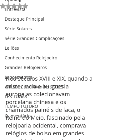
Avaliado com NaN de 5 estrelas.
Entrevista
Destaque Principal
Série Solares
Série Grandes Complicações
Leilões
Conhecimento Relojoeiro
Grandes Relojoeiros
Lançamentos
Nos séculos XVIII e XIX, quando a 
aristocracia e burguesia 
Watches and Wonders 2025
europeias colecionavam 
LES TUGAS
porcelana chinesa e os 
TEMPO FUTURO
chamados painéis de laca, o 
O Inventário
Reino do Meio, fascinado pela 
relojoaria ocidental, comprava 
relógios de bolso em grandes 