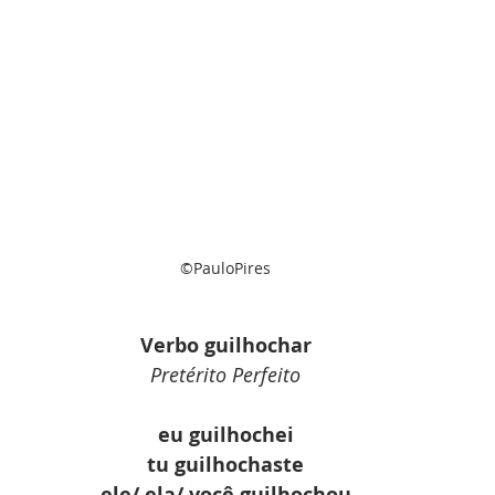
©PauloPires
Verbo guilhochar
Pretérito Perfeito
eu guilhochei
tu guilhochaste
ele/ ela/ você guilhochou