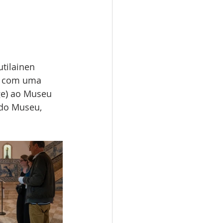
tilainen 
ou com uma 
ge
)
 ao Museu 
 do Museu, 