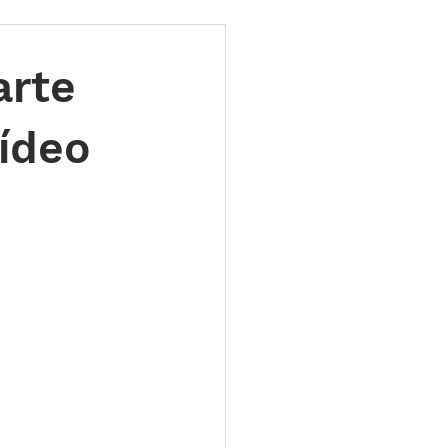
ões
Leilões
arte
s 2025
LES TUGAS
vídeo