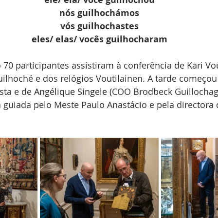
nós guilhochámos
vós guilhochastes
eles/ elas/ vocês guilhocharam
0 participantes assistiram à conferência de Kari Vou
guilhoché e dos relógios Voutilainen. A tarde começ
sta e de 
Angélique Singele (
COO Brodbeck Guillocha
 guiada pelo Meste Paulo Anastácio e pela directora