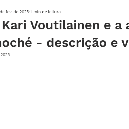
 de fev. de 2025
1 min de leitura
taque Principal
Série Solares
Série Grandes Complicaç
Kari Voutilainen e a 
randes Relojoeiros
Lançamentos
Watches and Wonder
hoché - descrição e 
 2025
io
de 5 estrelas.