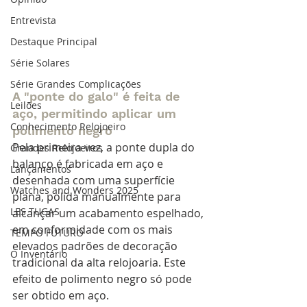
Entrevista
Destaque Principal
Série Solares
Série Grandes Complicações
A "ponte do galo" é feita de 
Leilões
aço, permitindo aplicar um 
Conhecimento Relojoeiro
polimento negro
Pela primeira vez, a ponte dupla do 
Grandes Relojoeiros
balanço é fabricada em aço e 
Lançamentos
desenhada com uma superfície 
Watches and Wonders 2025
plana, polida manualmente para 
LES TUGAS
alcançar um acabamento espelhado, 
em conformidade com os mais 
TEMPO FUTURO
elevados padrões de decoração 
O Inventário
tradicional da alta relojoaria. Este 
efeito de polimento negro só pode 
ser obtido em aço.