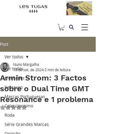
Post
Ver todos
Nuno Margalha
Ver todos
13 de set. de 2024
2 min de leitura
Armin Strom: 3 Factos
Invenções
sobre o Dual Time GMT
Restauro
Marcas Portuguesas
Resonance e 1 problema
Coleccionismo
Avaliado com NaN de 5 estrelas.
Roda
Série Grandes Marcas
Opinião