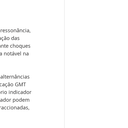
 ressonância, 
ação das 
ante choques 
a notável na 
lternâncias 
icação GMT 
rio indicador 
trador podem 
raccionadas, 