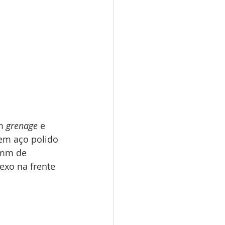
m 
grenage
 e 
em aço polido 
 mm de 
exo na frente 