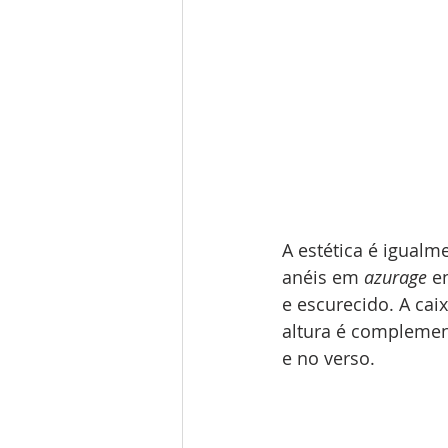
A estética é igual
anéis em 
azurage
 e
e escurecido. A ca
altura é complement
e no verso. 