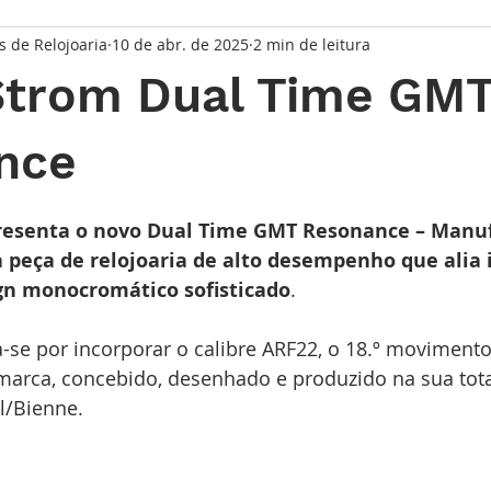
s de Relojoaria
10 de abr. de 2025
2 min de leitura
taque Principal
Série Solares
Série Grandes Complicaç
Strom Dual Time GM
randes Relojoeiros
Lançamentos
Watches and Wonder
nce
de 5 estrelas.
io
resenta o novo Dual Time GMT Resonance – Manuf
a peça de relojoaria de alto desempenho que alia 
gn monocromático sofisticado
. 
a-se por incorporar o calibre ARF22, o 18.º moviment
marca, concebido, desenhado e produzido na sua tota
l/Bienne.