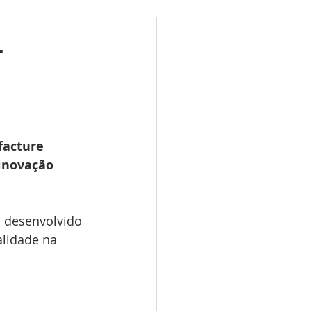
ões
Leilões
T
s 2025
LES TUGAS
acture 
inovação 
o desenvolvido 
lidade na 