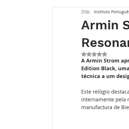
Instituto Portuguê
Opinião
Entrevista
Des
Armin 
Conhecimento Relojoeiro
G
Resona
Avaliado com NaN 
TEMPO FUTURO
O Inventár
A Armin Strom ap
Edition Black, um
técnica a um desi
Este relógio destac
internamente pela 
manufactura de Bie