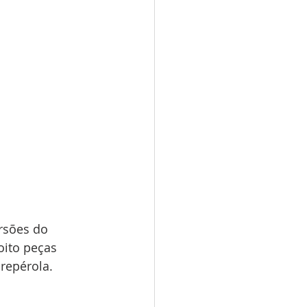
rsões do 
oito peças 
repérola.