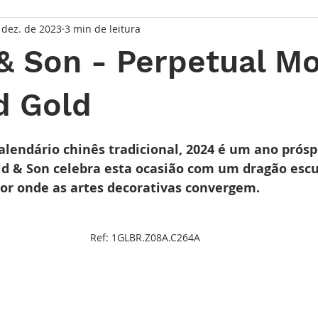
 dez. de 2023
3 min de leitura
taque Principal
Série Solares
Série Grandes Complicaç
& Son - Perpetual M
randes Relojoeiros
Lançamentos
Watches and Wonder
d Gold
de 5 estrelas.
io
lendário chinês tradicional, 2024 é um ano prósp
d & Son celebra esta ocasião com um dragão escu
r onde as artes decorativas convergem. 
Ref: 1GLBR.Z08A.C264A
