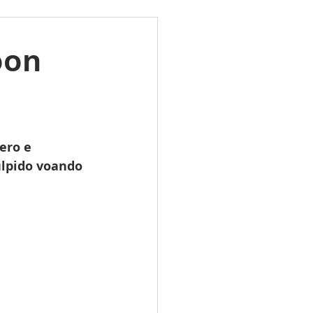
ões
Leilões
oon
s 2025
LES TUGAS
ero e 
lpido voando 