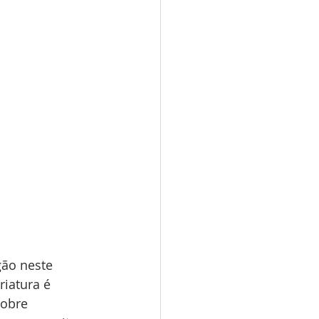
ão neste 
iatura é 
obre 