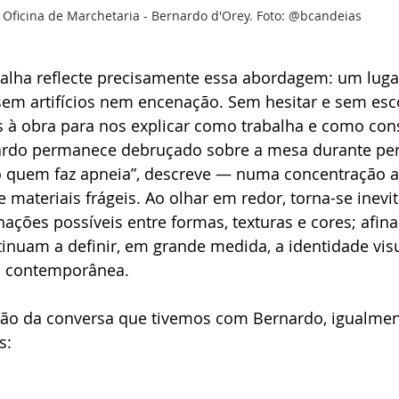
Oficina de Marchetaria - Bernardo d'Orey. Foto: @bcandeias
alha reflecte precisamente essa abordagem: um luga
 sem artifícios nem encenação. Sem hesitar e sem esc
 à obra para nos explicar como trabalha e como cons
rdo permanece debruçado sobre a mesa durante per
 quem faz apneia”, descreve — numa concentração a
 materiais frágeis. Ao olhar em redor, torna-se inevi
nações possíveis entre formas, texturas e cores; afina
inuam a definir, em grande medida, a identidade visu
a contemporânea. 
rição da conversa que tivemos com Bernardo, igualme
s: