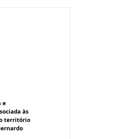
ões
Leilões
s 2025
LES TUGAS
 e 
sociada às 
 território 
Bernardo 