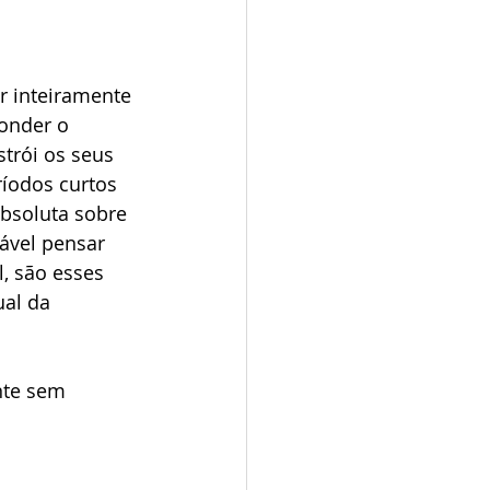
r inteiramente 
onder o 
trói os seus 
íodos curtos 
bsoluta sobre 
tável pensar 
l, são esses 
al da 
nte sem 