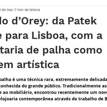
3 de mai.
7 min de leitura
taque Principal
Série Solares
Série Grandes Complicaç
o d’Orey: da Patek
randes Relojoeiros
Lançamentos
Watches and Wonder
e para Lisboa, com a
taria de palha como
io
em artística
de 5 estrelas.
palha é uma técnica rara, extremamente delicada
onhecida do grande público. Tradicionalmente as
 e ao mobiliário, encontrou recentemente um novo
elojoaria contemporânea através do trabalho de 