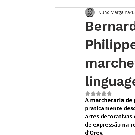
Nuno Margalha
1
Opinião
Entrevista
Des
Bernard
Conhecimento Relojoeiro
G
Philipp
marche
TEMPO FUTURO
O Inventár
linguag
Avaliado com NaN 
A marchetaria de 
praticamente desc
artes decorativas
de expressão na r
d’Orey.