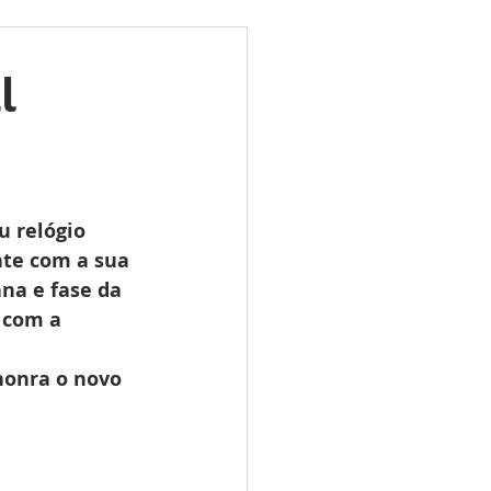
ões
Leilões
l
s 2025
LES TUGAS
 relógio 
nte com a sua 
na e fase da 
 com a 
 
onra o novo 