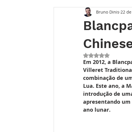
Bruno Dinis
22 de
Opinião
Entrevista
Des
Blancpa
Conhecimento Relojoeiro
G
Chinese
Avaliado com NaN 
TEMPO FUTURO
O Inventár
Em 2012, a Blancp
Villeret Tradition
combinação de um 
Lua. Este ano, a 
introdução de uma
apresentando um d
ano lunar. 