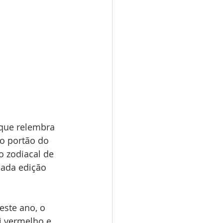
 que relembra 
o portão do 
o zodiacal de 
cada edição 
este ano, o 
i vermelho e 