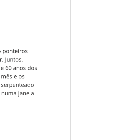
 ponteiros 
. Juntos, 
de 60 anos dos 
 mês e os 
o serpenteado 
 numa janela 