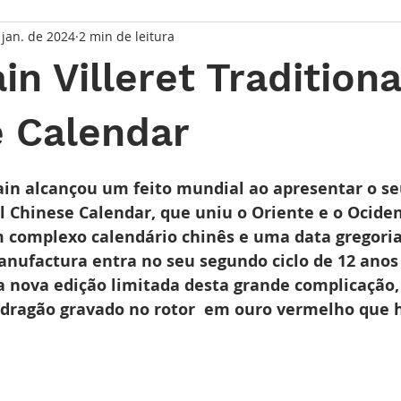
 jan. de 2024
2 min de leitura
taque Principal
Série Solares
Série Grandes Complicaç
in Villeret Traditiona
randes Relojoeiros
Lançamentos
Watches and Wonder
 Calendar
de 5 estrelas.
io
ain alcançou um feito mundial ao apresentar o seu
al Chinese Calendar, que uniu o Oriente e o Ocide
complexo calendário chinês e uma data gregoria
Manufactura entra no seu segundo ciclo de 12 anos
 nova edição limitada desta grande complicação,
ragão gravado no rotor  em ouro vermelho que h