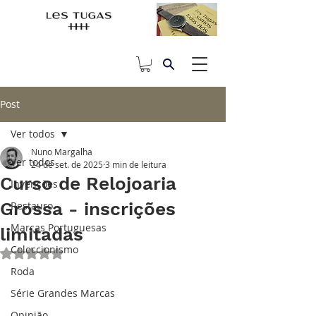
Post
Ver todos
Nuno Margalha
Ver todos
24 de set. de 2025
3 min de leitura
Curso de Relojoaria
Invenções
Grossa - inscrições
Restauro
Marcas Portuguesas
limitadas
Coleccionismo
Avaliado com NaN de 5 estrelas.
Roda
Série Grandes Marcas
Opinião