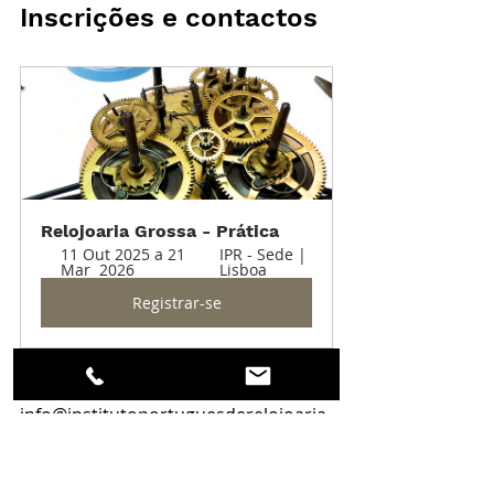
Inscrições e contactos
Relojoaria Grossa - Prática
11 Out 2025 a 21 
IPR - Sede | 
Mar  2026
Lisboa
Registrar-se
📧 
info@institutoportuguesderelojoaria.
pt
📱 +351 966 312 899 (WhatsApp)
🌐 
Contactos IPR