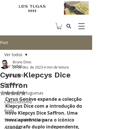
Post
Ver todos
Bruno Dinis
Ver todos
20 de dez. de 2023
4 min de leitura
Cyrus Klepcys Dice
Invenções
Saffron
Restauro
Marcas Portuguesas
Avaliado com NaN de 5 estrelas.
Cyrus Genève expande a colecção 
Coleccionismo
Klepcys Dice com a introdução do 
Roda
novo Klepcys Dice Saffron. Uma 
nova aparência para o icónico 
Série Grandes Marcas
cronógrafo duplo independente, 
Opinião