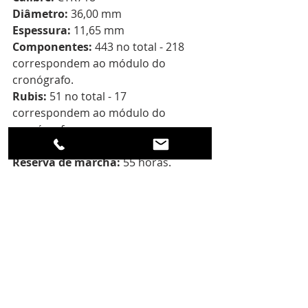
Diâmetro:
 36,00 mm 
Espessura: 
11,65 mm
Componentes:
 443 no total - 218 
correspondem ao módulo do 
cronógrafo.
Rubis: 
51 no total - 17 
correspondem ao módulo do 
cronógrafo.
Frequência:
 4 hz, 28.800 alt/h.
Reserva de marcha: 
55 horas.
Platinas: 
Duas placas principais 
microjateadas com PVD preto.
Pontes:
 tratamento galvânico NAC 
cinza antracite, decoradas com 
padrão de raios solares em relevo 
com acabamento acetinado e 
microjateado, perfis biselados à mão.
Massa oscilante:
 Esqueleto com 