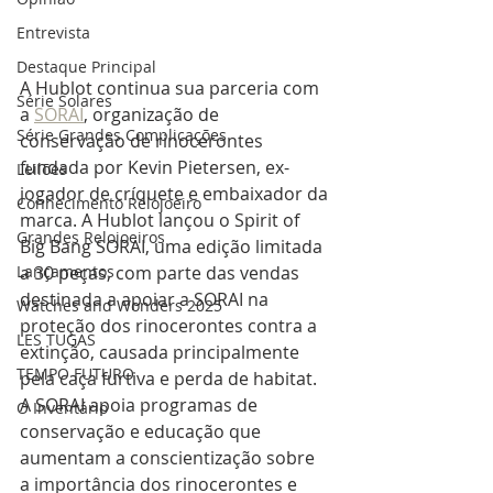
Entrevista
Destaque Principal
A Hublot continua sua parceria com 
Série Solares
a 
SORAI
, organização de 
Série Grandes Complicações
conservação de rinocerontes 
fundada por Kevin Pietersen, ex-
Leilões
jogador de críquete e embaixador da 
Conhecimento Relojoeiro
marca. A Hublot lançou o Spirit of 
Grandes Relojoeiros
Big Bang SORAI, uma edição limitada 
a 30 peças, com parte das vendas 
Lançamentos
destinada a apoiar a SORAI na 
Watches and Wonders 2025
proteção dos rinocerontes contra a 
LES TUGAS
extinção, causada principalmente 
TEMPO FUTURO
pela caça furtiva e perda de habitat. 
A SORAI apoia programas de 
O Inventário
conservação e educação que 
aumentam a conscientização sobre 
a importância dos rinocerontes e 