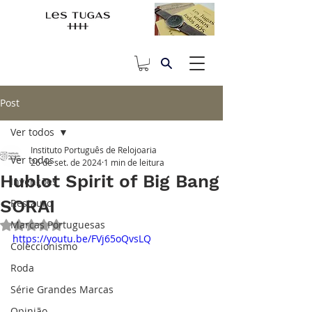
Post
Ver todos
Instituto Português de Relojoaria
Ver todos
26 de set. de 2024
1 min de leitura
Hublot Spirit of Big Bang
Invenções
SORAI
Restauro
Marcas Portuguesas
Avaliado com NaN de 5 estrelas.
https://youtu.be/FVj65oQvsLQ
Coleccionismo
Roda
Série Grandes Marcas
Opinião