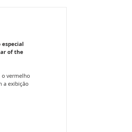
ões
Leilões
s 2025
LES TUGAS
 especial 
ar of the 
a o vermelho 
 a exibição 