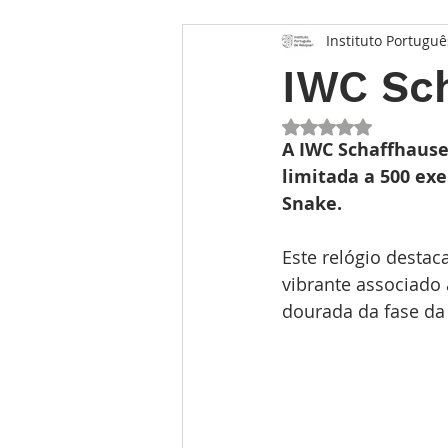
Instituto Portuguê
Opinião
Entrevista
Des
IWC Sch
Conhecimento Relojoeiro
G
Avaliado com NaN 
A IWC Schaffhause
limitada a 500 ex
Snake. 
TEMPO FUTURO
O Inventár
Este relógio desta
vibrante associado
dourada da fase da 