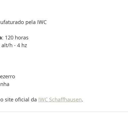
ufaturado pela IWC
a
: 120 horas
 alt/h - 4 hz
bezerro
onha
 site oficial da 
IWC Schaffhausen
.