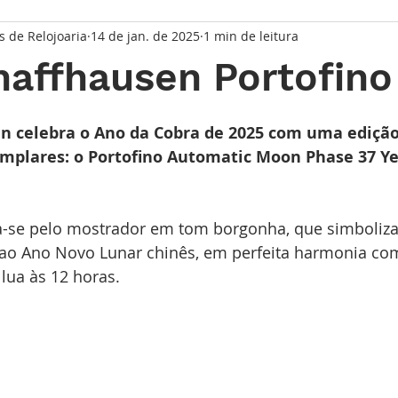
s de Relojoaria
14 de jan. de 2025
1 min de leitura
taque Principal
Série Solares
Série Grandes Complicaç
affhausen Portofino
randes Relojoeiros
Lançamentos
Watches and Wonder
de 5 estrelas.
n celebra o Ano da Cobra de 2025 com uma edição
emplares: o Portofino Automatic Moon Phase 37 Ye
io
ca-se pelo mostrador em tom borgonha, que simboliz
 ao Ano Novo Lunar chinês, em perfeita harmonia com
lua às 12 horas. 