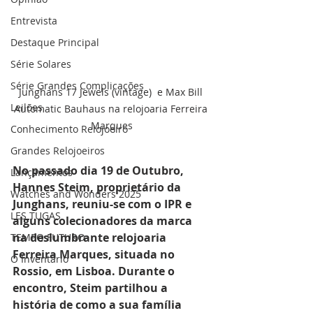
Entrevista
Destaque Principal
Série Solares
Série Grandes Complicações
Junghans 17 Jewels (vintage)  e Max Bill 
Leilões
Automatic Bauhaus na relojoaria Ferreira 
Marques
Conhecimento Relojoeiro
Grandes Relojoeiros
No passado dia 19 de Outubro, 
Lançamentos
Hannes Steim, proprietário da 
Watches and Wonders 2025
Junghans, reuniu-se com o IPR e 
LES TUGAS
alguns colecionadores da marca 
na deslumbrante relojoaria 
TEMPO FUTURO
Ferreira Marques, situada no 
O Inventário
Rossio, em Lisboa. Durante o 
encontro, Steim partilhou a 
história de como a sua família 