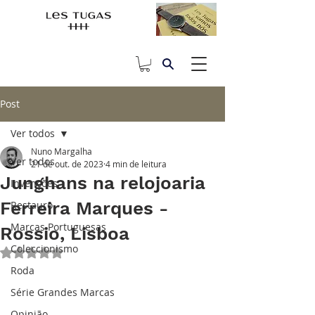
Post
Ver todos
Nuno Margalha
Ver todos
21 de out. de 2023
4 min de leitura
Junghans na relojoaria
Invenções
Ferreira Marques -
Restauro
Marcas Portuguesas
Rossio, Lisboa
Coleccionismo
Avaliado com NaN de 5 estrelas.
Roda
Série Grandes Marcas
Opinião