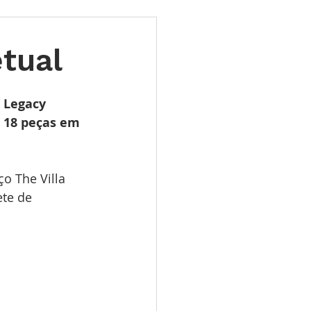
ões
Leilões
tual
s 2025
LES TUGAS
 Legacy 
 18 peças em 
o The Villa 
ete de 