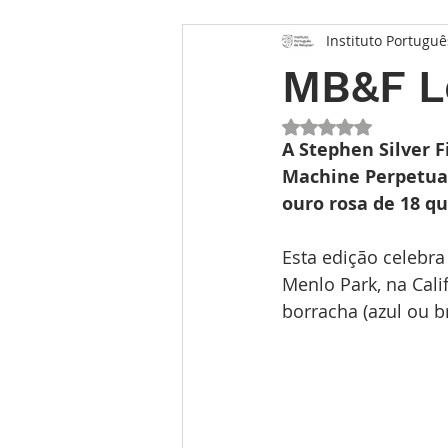
Instituto Portuguê
Opinião
Entrevista
Des
MB&F L
Conhecimento Relojoeiro
G
Avaliado com NaN 
A Stephen Silver 
Machine Perpetual
ouro rosa de 18 qu
TEMPO FUTURO
O Inventár
Esta edição celebr
Menlo Park, na Cali
borracha (azul ou b