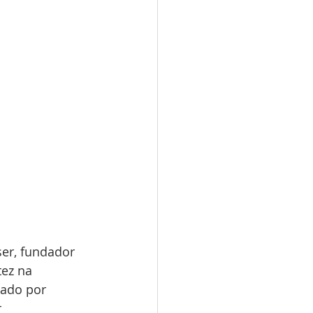
ser, fundador 
ez na 
tado por 
 