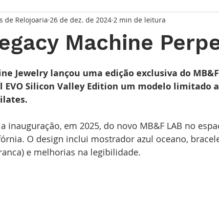
s de Relojoaria
26 de dez. de 2024
2 min de leitura
taque Principal
Série Solares
Série Grandes Complicaç
egacy Machine Perpe
randes Relojoeiros
Lançamentos
Watches and Wonder
de 5 estrelas.
Fine Jewelry lançou uma edição exclusiva do MB&F
 EVO Silicon Valley Edition um modelo limitado a
ilates.
io
a a inauguração, em 2025, do novo MB&F LAB no espaç
fórnia. O design inclui mostrador azul oceano, bracel
ranca) e melhorias na legibilidade. 