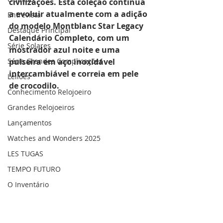
civilizações. Esta coleção continua 
a evoluir atualmente com a adição 
Entrevista
do modelo Montblanc Star Legacy 
Destaque Principal
Calendário Completo, com um 
Série Solares
mostrador azul noite e uma 
Série Grandes Complicações
pulseira em aço inoxidável 
intercambiável e correia em pele 
Leilões
de crocodilo.
Conhecimento Relojoeiro
Grandes Relojoeiros
Lançamentos
Watches and Wonders 2025
LES TUGAS
TEMPO FUTURO
O Inventário