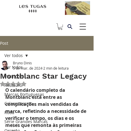
Post
Ver todos
Bruno Dinis
Ver todos
5 de mar. de 2024
2 min de leitura
Montblanc Star Legacy
Invenções
Avaliado com NaN de 5 estrelas.
Restauro
O calendário completo da 
Marcas Portuguesas
Montblanc está entre as 
Coleccionismo
complicações mais vendidas da 
marca, refletindo a necessidade de 
Roda
verificar o tempo, os dias e os 
Série Grandes Marcas
meses que remonta às primeiras 
Opinião