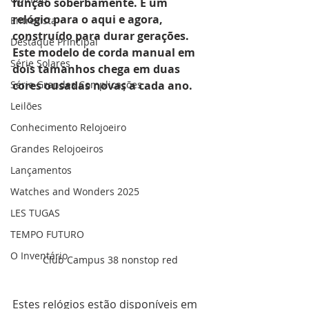
função soberbamente. É um 
relógio para o aqui e agora, 
Entrevista
construído para durar gerações. 
Destaque Principal
Este modelo de corda manual em 
Série Solares
dois tamanhos chega em duas 
Série Grandes Complicações
cores ousadas novas a cada ano.
Leilões
Conhecimento Relojoeiro
Grandes Relojoeiros
Lançamentos
Watches and Wonders 2025
LES TUGAS
TEMPO FUTURO
O Inventário
Club Campus 38 nonstop red
Estes relógios estão disponíveis em 