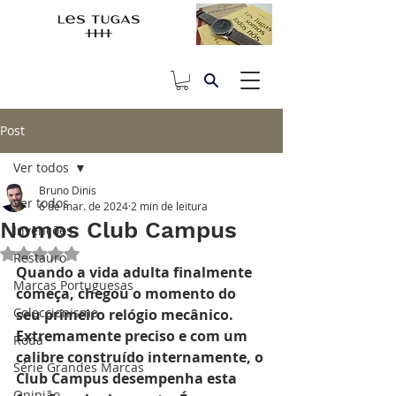
Post
Ver todos
Bruno Dinis
Ver todos
6 de mar. de 2024
2 min de leitura
Nomos Club Campus
Invenções
Avaliado com NaN de 5 estrelas.
Restauro
Quando a vida adulta finalmente 
Marcas Portuguesas
começa, chegou o momento do 
Coleccionismo
seu primeiro relógio mecânico. 
Extremamente preciso e com um 
Roda
calibre construído internamente, o 
Série Grandes Marcas
Club Campus desempenha esta 
Opinião