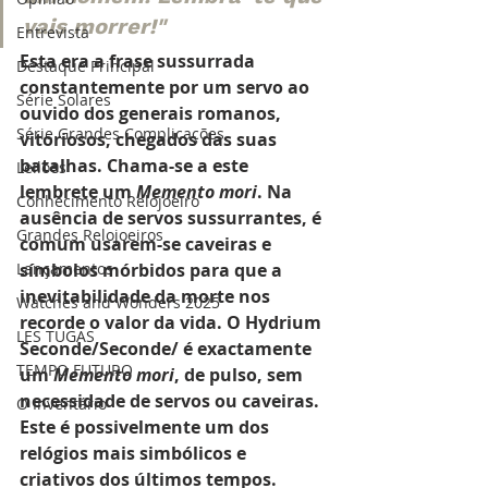
vais morrer!"
Entrevista
Esta era a frase sussurrada 
Destaque Principal
constantemente por um servo ao 
Série Solares
ouvido dos generais romanos, 
Série Grandes Complicações
vitoriosos, chegados das suas 
batalhas. Chama-se a este 
Leilões
lembrete um 
Memento mori
. Na 
Conhecimento Relojoeiro
ausência de servos sussurrantes, é 
Grandes Relojoeiros
comum usarem-se caveiras e 
Lançamentos
símbolos mórbidos para que a 
inevitabilidade da morte nos 
Watches and Wonders 2025
recorde o valor da vida. O Hydrium 
LES TUGAS
Seconde/Seconde/ é exactamente 
TEMPO FUTURO
um 
Memento mori
, de pulso, sem 
necessidade de servos ou caveiras. 
O Inventário
Este é possivelmente um dos 
relógios mais simbólicos e 
criativos dos últimos tempos.