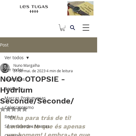
Post
Ver todos
Nuno Margalha
Ver todos
31 de mai. de 2023
4 min de leitura
NOVO OTOPSIE -
Invenções
Hydrium
Restauro
Marcas Portuguesas
Seconde/Seconde/
Coleccionismo
Avaliado com NaN de 5 estrelas.
Roda
"Olha para trás de ti! 
Lembra-te que és apenas 
Série Grandes Marcas
um homem! Lembra-te que 
Opinião