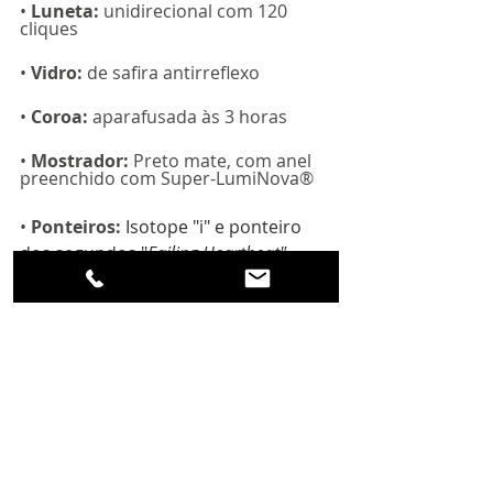
• 
Luneta: 
unidirecional com 120 
cliques
• 
Vidro:
 de safira antirreflexo
• 
Coroa: 
aparafusada às 3 horas
• 
Mostrador:
 Preto mate, com anel 
preenchido com Super-LumiNova®
• 
Ponteiros: 
Isotope "i" e ponteiro 
dos segundos "
Failing Heartbeat"
preenchidos com Super-LumiNova®.
• 
Resistência à água:
 300m / 30 atm 
/ 1000 pés
• 
Correia :
 22 mm em couro preta 
macia 
• 
Movimento: 
Landeron - automático
• 
Reserva de marcha:
 40 horas, 25 