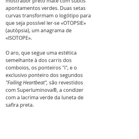
mostrador preto mate com subtis 
apontamentos verdes. Duas setas 
curvas transformam o logótipo para 
que seja possível ler-se «OTOPSIE» 
(autópsia), um anagrama de 
«ISOTOPE». 
O aro, que segue uma estética 
semelhante à dos carris dos 
comboios, os ponteiros "i", e o 
exclusivo ponteiro dos segundos 
"Failing Heartbeat",
 são revestidos 
com Superluminova®, a condizer 
com a lacrima verde da luneta de 
safira preta.