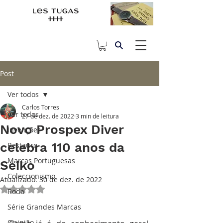
Post
Ver todos
Carlos Torres
Ver todos
27 de dez. de 2022
3 min de leitura
Novo Prospex Diver
Invenções
celebra 110 anos da
Restauro
Marcas Portuguesas
Seiko
Coleccionismo
Atualizado:
30 de dez. de 2022
Avaliado com NaN de 5 estrelas.
Roda
Série Grandes Marcas
Opinião