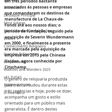
em três períodos bastante 
associados ás pessoas e empresas 
Entrevista
que comandaram os destinos da 
Destaque Principal
manufactura de La Chaux-de-
Série Solares
Fonds até aos nossos dias; o 
Série Grandes Complicações
período da fundação, seguido pela 
aquisição de Severin Wundermann 
Leilões
em 2000, e finalmente a presente 
Conhecimento Relojoeiro
era marcada pela aquisição da 
Grandes Relojoeiros
empresa em 2013 pela Chinesa 
Haidan, agora conhecida por 
Lançamentos
Citychamp.
Watches and Wonders 2025
LES TUGAS
O género de relojoaria produzida 
pela marca mudou durante estas 
TEMPO FUTURO
três regências e hoje, pode-se dizer, 
O Inventário
acompanha um gosto e estilo 
orientado para um público mais 
generalista. É dentro destes 