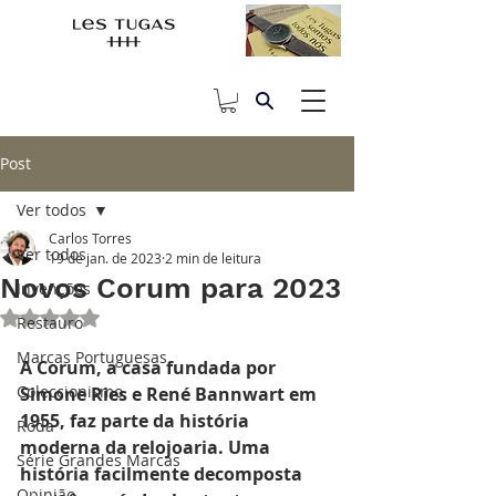
Post
Ver todos
Carlos Torres
Ver todos
19 de jan. de 2023
2 min de leitura
Novos Corum para 2023
Invenções
Avaliado com NaN de 5 estrelas.
Restauro
Marcas Portuguesas
A Corum, a casa fundada por 
Coleccionismo
Simone Ries e René Bannwart em 
1955, faz parte da história 
Roda
moderna da relojoaria. Uma 
Série Grandes Marcas
história facilmente decomposta 
Opinião