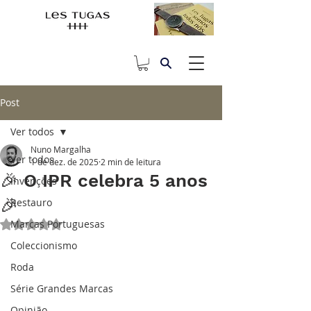
Post
Ver todos
Nuno Margalha
Ver todos
1 de dez. de 2025
2 min de leitura
🎉 O IPR celebra 5 anos
Invenções
🎉
Restauro
Marcas Portuguesas
Avaliado com NaN de 5 estrelas.
Coleccionismo
Roda
Série Grandes Marcas
Opinião