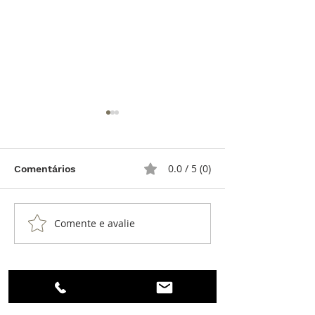
0.0 / 5 (0)
Comentários
BOLETIM DO I
Comente e avalie
O IPR 2020-2023: Tudo
o Que Fizemos e Vamos
Fazer