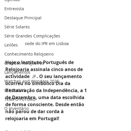
Entrevista
Destaque Principal
Série Solares
Série Grandes Complicações
sede do IPR em Lisboa
Leilões
Conhecimento Relojoeiro
Hoje o Instituto Português de 
Grandes Relojoeiros
Relojoaria assinala cinco anos de 
Lançamentos
actividade  
🎉
. O seu lançamento 
Watches and Wonders 2025
ocorreu no simbólico Dia da 
Restauração da Independência, a 1 
LES TUGAS
de Dezembro, uma data escolhida 
TEMPO FUTURO
de forma consciente. Desde então 
O Inventário
não parou de dar corda à 
relojoaria em Portugal!