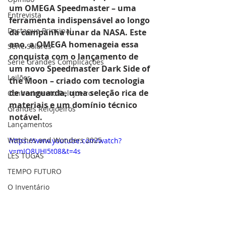
um OMEGA Speedmaster – uma 
Entrevista
ferramenta indispensável ao longo 
Destaque Principal
da campanha lunar da NASA. Este 
ano, a OMEGA homenageia essa 
Série Solares
conquista com o lançamento de 
Série Grandes Complicações
um novo Speedmaster Dark Side of 
Leilões
the Moon – criado com tecnologia 
de vanguarda, uma seleção rica de 
Conhecimento Relojoeiro
materiais e um domínio técnico 
Grandes Relojoeiros
notável.
Lançamentos
Watches and Wonders 2025
https://www.youtube.com/watch?
v=mIO8UHI5t08&t=4s
LES TUGAS
TEMPO FUTURO
O Inventário