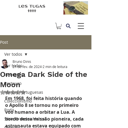
Post
Ver todos
Bruno Dinis
Ver todos
21 de fev. de 2024
2 min de leitura
Omega Dark Side of the
Invenções
Moon
Restauro
Marcas Portuguesas
Avaliado com NaN de 5 estrelas.
Em 1968, foi feita história quando 
Coleccionismo
o Apollo 8 se tornou no primeiro 
Roda
voo humano a orbitar a Lua. A 
bordo dessa missão pioneira, cada 
Série Grandes Marcas
astronauta estava equipado com 
Opinião