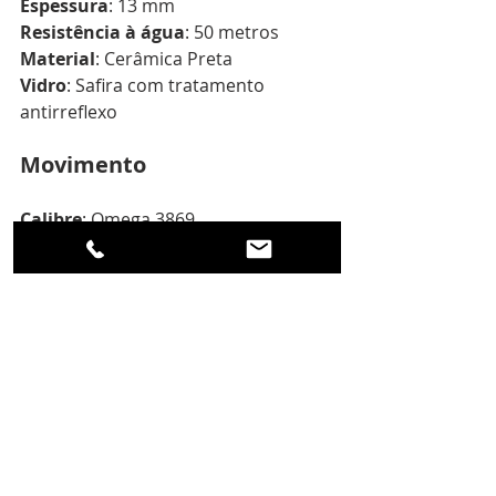
Espessura
: 13 mm
Resistência à água
: 50 metros
Material
: Cerâmica Preta
Vidro
: Safira com tratamento 
antirreflexo
Movimento
Calibre
: Omega 3869
Reserva de marcha
: 50 horas
Correia
Cor
: Preta e amarela
Material
: Borracha
Medida
: 21 mm
Fivela
: Cerâmica 
Mais informações no site oficial da 