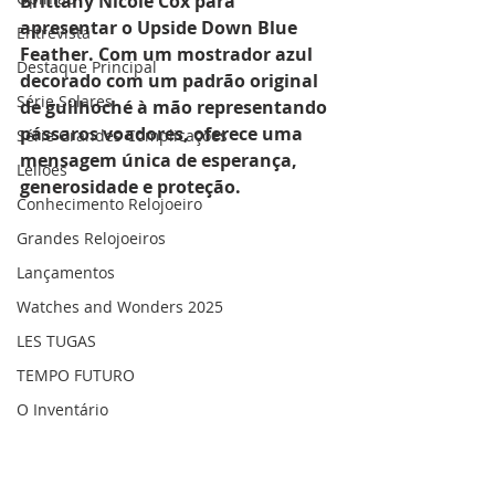
Brittany Nicole Cox para 
apresentar o Upside Down Blue 
Entrevista
Feather. Com um mostrador azul 
Destaque Principal
decorado com um padrão original 
Série Solares
de guilhoché à mão representando 
pássaros voadores, oferece uma 
Série Grandes Complicações
mensagem única de esperança, 
Leilões
generosidade e proteção.
Conhecimento Relojoeiro
Grandes Relojoeiros
Lançamentos
Watches and Wonders 2025
LES TUGAS
TEMPO FUTURO
O Inventário