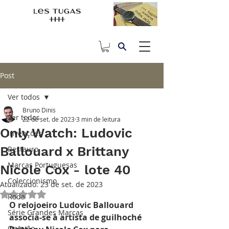
Post
Ver todos
Bruno Dinis
Ver todos
22 de set. de 2023
3 min de leitura
Only Watch: Ludovic
Invenções
Ballouard x Brittany
Restauro
Marcas Portuguesas
Nicole Cox - lote 40
Coleccionismo
Atualizado:
23 de set. de 2023
Avaliado com NaN de 5 estrelas.
Roda
O relojoeiro Ludovic Ballouard 
Série Grandes Marcas
associa-se à artista de guilhoché 
Opinião