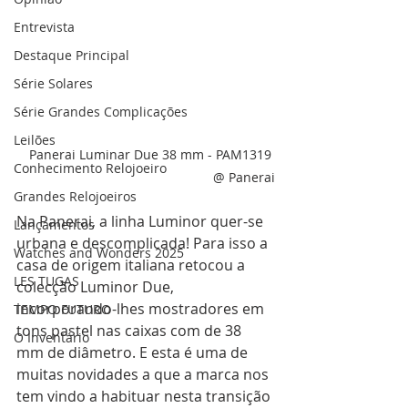
Entrevista
Destaque Principal
Série Solares
Série Grandes Complicações
Leilões
Panerai Luminar Due 38 mm - PAM1319 
Conhecimento Relojoeiro
@ Panerai
Grandes Relojoeiros
Na Panerai, a linha Luminor quer-se 
Lançamentos
urbana e descomplicada! Para isso a 
Watches and Wonders 2025
casa de origem italiana retocou a 
LES TUGAS
colecção Luminor Due, 
incorporando-lhes mostradores em 
TEMPO FUTURO
tons pastel nas caixas com de 38 
O Inventário
mm de diâmetro. E esta é uma de 
muitas novidades a que a marca nos 
tem vindo a habituar nesta transição 