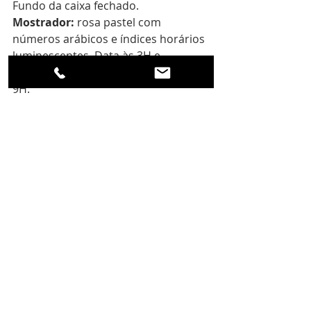
Fundo da caixa fechado. 
Mostrador: 
rosa pastel com 
números arábicos e índices horários 
luminescentes. Data às 3H e 
pequeno ponteiro dos segundos às 
9H. 
Pulseira: 
aço polido e escovado com 
o logótipo OP gravado. 
Hermeticidade: 
5 bares (50 metros). 
Para mais informações, visite o sitio 
da Panerai 
aqui
.
Destaque Principal