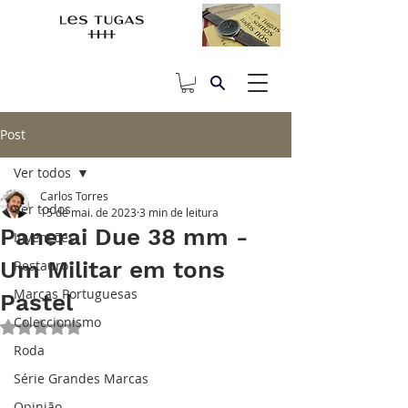
Post
Ver todos
Carlos Torres
Ver todos
15 de mai. de 2023
3 min de leitura
Panerai Due 38 mm -
Invenções
Um Militar em tons
Restauro
Marcas Portuguesas
Pastel
Coleccionismo
Avaliado com NaN de 5 estrelas.
Roda
Série Grandes Marcas
Opinião