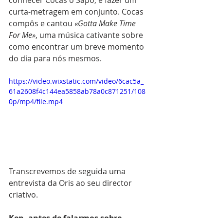
conhecer Cocas o Sapo, e fazer um 
curta-metragem em conjunto. Cocas 
compôs e cantou 
«Gotta Make Time 
For Me»
, uma música cativante sobre 
como encontrar um breve momento 
do dia para nós mesmos. 
https://video.wixstatic.com/video/6cac5a_
61a2608f4c144ea5858ab78a0c871251/108
0p/mp4/file.mp4
Transcrevemos de seguida uma 
entrevista da Oris ao seu director 
criativo.
Ken, antes de falarmos sobre 