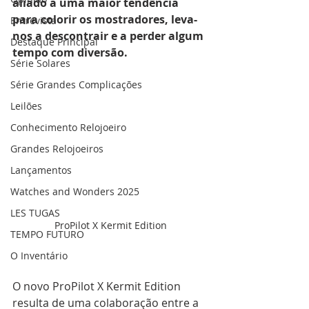
aliado a uma maior tendência 
para colorir os mostradores, leva-
Entrevista
nos a descontrair e a perder algum 
Destaque Principal
tempo com diversão. 
Série Solares
Série Grandes Complicações
Leilões
Conhecimento Relojoeiro
Grandes Relojoeiros
Lançamentos
Watches and Wonders 2025
LES TUGAS
ProPilot X Kermit Edition
TEMPO FUTURO
O Inventário
O novo ProPilot X Kermit Edition 
resulta de uma colaboração entre a 