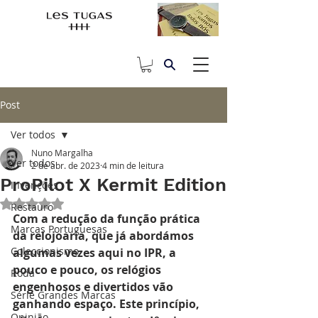
Post
Ver todos
Nuno Margalha
Ver todos
2 de abr. de 2023
4 min de leitura
ProPilot X Kermit Edition
Invenções
Avaliado com NaN de 5 estrelas.
Restauro
Com a redução da função prática 
Marcas Portuguesas
da relojoaria, que já abordámos 
Coleccionismo
algumas vezes aqui no IPR, a 
pouco e pouco, os relógios 
Roda
engenhosos e divertidos vão 
Série Grandes Marcas
ganhando espaço. Este princípio, 
Opinião