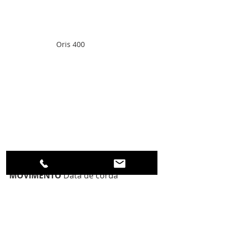
Oris 400
MOVIMENTO
 Data de corda 
automática desenvolvida pela Oris
NÚMERO
 Oris 400