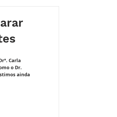
ões
Leilões
arar
s 2025
LES TUGAS
tes
rª. Carla 
omo o Dr. 
stimos ainda 