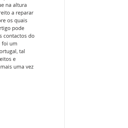
e na altura 
eito a reparar 
re os quais 
rtigo pode 
s contactos do 
 foi um 
rtugal, tal 
itos e 
 mais uma vez 