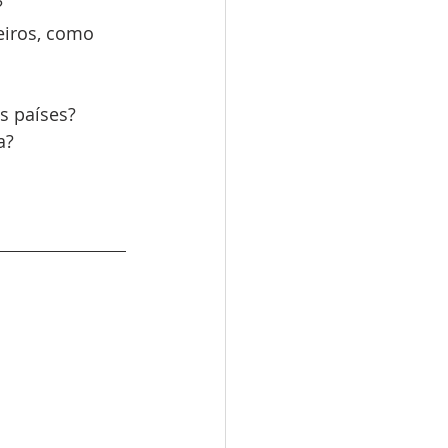
 
eiros, como 
s países?
a?