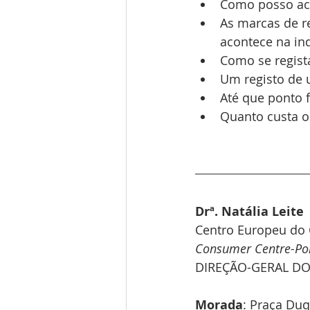
Como posso act
As marcas de r
acontece na in
Como se regis
Um registo de 
Até que ponto 
Quanto custa o
Drª. Natália Leite 
Centro Europeu do
Consumer Centre-Po
DIREÇÃO-GERAL D
Morada
: Praça Duq