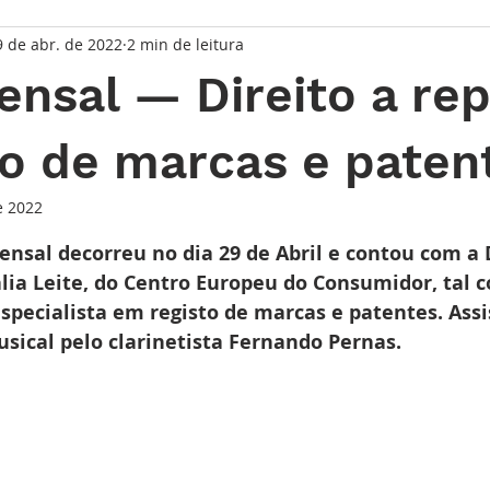
9 de abr. de 2022
2 min de leitura
taque Principal
Série Solares
Série Grandes Complicaç
nsal — Direito a rep
randes Relojoeiros
Lançamentos
Watches and Wonder
to de marcas e paten
e 2022
io
de 5 estrelas.
sal decorreu no dia 29 de Abril e contou com a D
ália Leite, do Centro Europeu do Consumidor, tal c
specialista em registo de marcas e patentes. Assi
cal pelo clarinetista Fernando Pernas.