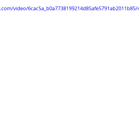
tic.com/video/6cac5a_b0a7738199214d85afe5791ab2011b85/