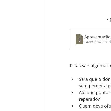
- 
Apresentaçã
Estas são algumas 
Será que o dono
sem perder a g
Até que ponto 
reparado?
Quem deve ofer